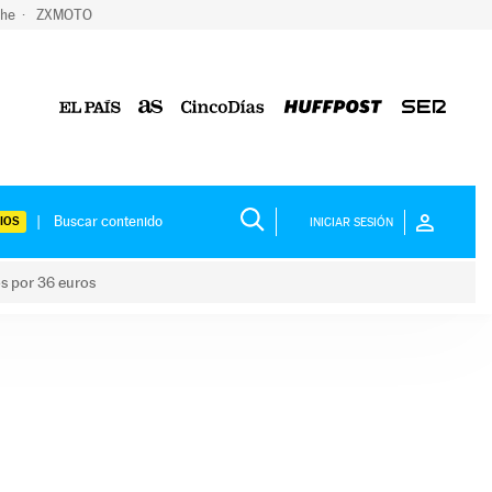
che
ZXMOTO
IOS
INICIAR SESIÓN
os por 36 euros
los niños por 36 euros