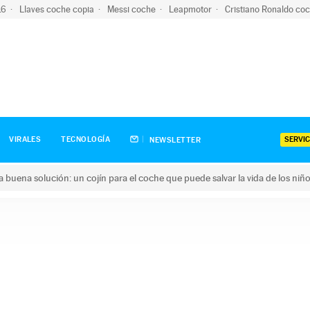
-16
Llaves coche copia
Messi coche
Leapmotor
Cristiano Ronaldo co
SERVIC
VIRALES
TECNOLOGÍA
NEWSLETTER
una buena solución: un cojín para el coche que puede salvar la vida de los niñ
ena solución: un cojín para el coche que puede salvar la vida de 