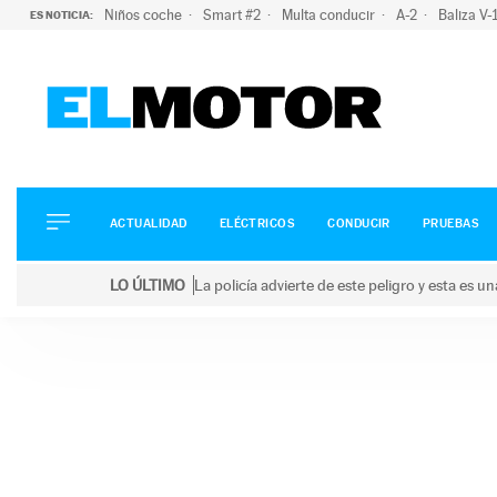
Niños coche
Smart #2
Multa conducir
A-2
Baliza V
ES NOTICIA:
ACTUALIDAD
ELÉCTRICOS
CONDUCIR
ACTUALIDAD
ELÉCTRICOS
CONDUCIR
PRUEBAS
PRUEBAS
Saltar
VIRALES
LO ÚLTIMO
La policía advierte de este peligro y esta es 
al
PODCAST
LO ÚLTIMO
La policía advierte de este peligro y esta es una bu
contenido
MOTOS
TECNOLOGÍA
SUPERCOCHES
MOTORTV
PREMIOS
SERVICIOS