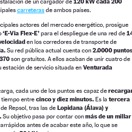
nstalación de un cargador de
120 kW cada 200
cipales
carreteras
de ambos países.
ncipales actores del mercado energético, prosigue
o
‘E-Via Flex-E’
para el despliegue de una red de
1
 velocidad
en los corredores de transporte de
ia.
Su red pública actual cuenta con
2.0000 punto
370
son gratuitos. A ellos acaban de unir cuatro de
 estación de servicio situada en
Venturada
arga, cada uno de los puntos es capaz de
recarga
n tiempo entre
cinco y diez minutos.
Es la
tercera
 de Repsol, tras las de
Lopidana (Álava) y
.
Su objetivo pasa por contar con
más de un millar
rarrápidos antes de acabar este año, lo que se