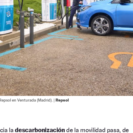
Repsol
epsol en Venturada (Madrid). |
cia la
descarbonización
de la movilidad pasa, de