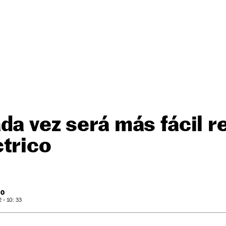
da vez será más fácil r
trico
RO
- 10: 33