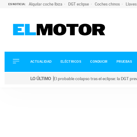
Alquilar coche Ibiza
DGT eclipse
Coches chinos
Llaves
ES NOTICIA:
ACTUALIDAD
ELÉCTRICOS
CONDUCIR
ACTUALIDAD
ELÉCTRICOS
CONDUCIR
PRUEBAS
PRUEBAS
Saltar
VIRALES
LO ÚLTIMO
El probable colapso tras el eclipse: la DGT p
al
PODCAST
LO ÚLTIMO
El probable colapso tras el eclipse: la DGT prevé u
contenido
MOTOS
TECNOLOGÍA
SUPERCOCHES
MOTORTV
PREMIOS
SERVICIOS