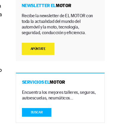
a
NEWSLETTER EL
MOTOR
a
Recibe la newsletter de EL MOTOR con
toda la actualidad del mundo del
automóvil y la moto, tecnología,
seguridad, conducción y eficiencia.
APÚNTATE
o
SERVICIOS EL
MOTOR
Encuentra los mejores talleres, seguros,
autoescuelas, neumáticos…
BUSCAR