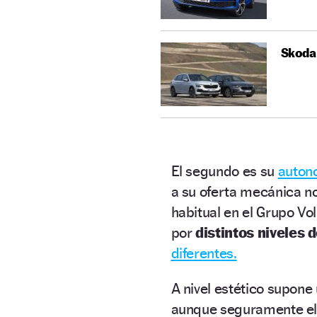
Skoda 
El segundo es su
auton
a su oferta mecánica no
habitual en el Grupo V
por
distintos niveles 
diferentes.
A nivel estético supone
aunque seguramente el