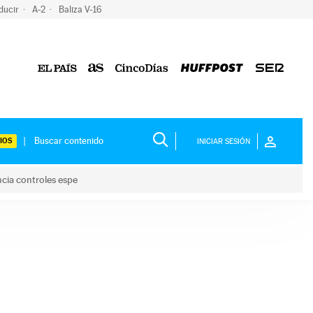
ducir
A-2
Baliza V-16
IOS
INICIAR SESIÓN
ncia controles espe
 y anuncia controles espe