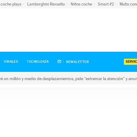
 coche playa
Lamborghini Revuelto
Niños coche
Smart #2
Multa con
SERVIC
VIRALES
TECNOLOGÍA
NEWSLETTER
revé un millón y medio de desplazamientos, pide “extremar la atención” y anu
n millón y medio de desplazamientos, pide “extremar la atención”