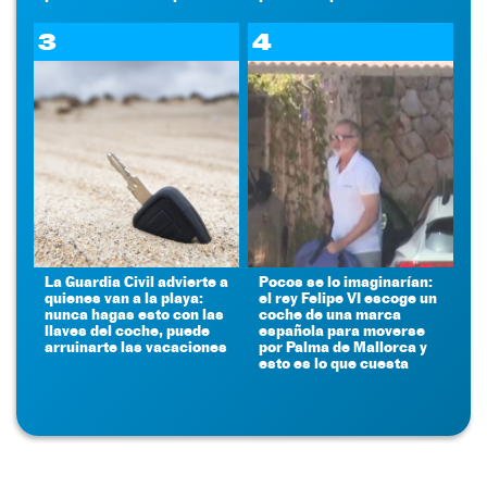
3
4
La Guardia Civil advierte a
Pocos se lo imaginarían:
quienes van a la playa:
el rey Felipe VI escoge un
nunca hagas esto con las
coche de una marca
llaves del coche, puede
española para moverse
arruinarte las vacaciones
por Palma de Mallorca y
esto es lo que cuesta