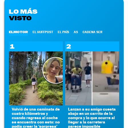
LO MÁS
VISTO
ELMOTOR
EL HUFFPOST
EL PAÍS
AS
CADENA SER
1
2
Volvió de una caminata de
Lanzan a su amigo cuesta
cuatro kilómetros y
abajo en un carrito de la
cuando regresa al coche
compra y lo que ocurre al
se encuentra con esto: no
llegar a la carretera
podía creer la 'sorpresa'
parece imposible