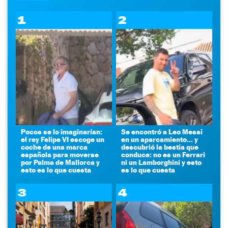
1
2
Pocos se lo imaginarían:
Se encontró a Leo Messi
el rey Felipe VI escoge un
en un aparcamiento... y
coche de una marca
descubrió la bestia que
española para moverse
conduce: no es un Ferrari
por Palma de Mallorca y
ni un Lamborghini y esto
esto es lo que cuesta
es lo que cuesta
3
4