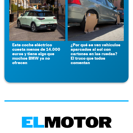
Este coche eléctrico
¿Por qué se ven vehículos
cuesta menos de 14.000
aparcados al sol con
euros y tiene algo que
cartones en las ruedas?
muchos BMW ya no
El truco que todos
ofrecen
comentan