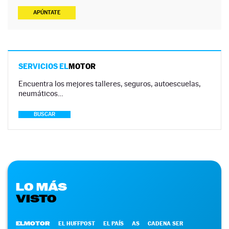
APÚNTATE
SERVICIOS EL
MOTOR
Encuentra los mejores talleres, seguros, autoescuelas,
neumáticos…
BUSCAR
LO MÁS
VISTO
ELMOTOR
EL HUFFPOST
EL PAÍS
AS
CADENA SER