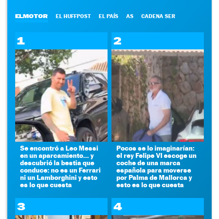
ELMOTOR
EL HUFFPOST
EL PAÍS
AS
CADENA SER
1
2
Se encontró a Leo Messi
Pocos se lo imaginarían:
en un aparcamiento... y
el rey Felipe VI escoge un
descubrió la bestia que
coche de una marca
conduce: no es un Ferrari
española para moverse
ni un Lamborghini y esto
por Palma de Mallorca y
es lo que cuesta
esto es lo que cuesta
3
4