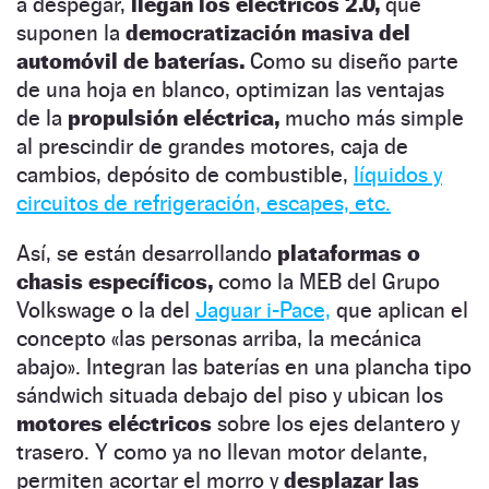
a despegar,
llegan los eléctricos 2.0,
que
suponen la
democratización masiva del
automóvil de baterías.
Como su diseño parte
de una hoja en blanco, optimizan las ventajas
de la
propulsión eléctrica,
mucho más simple
al prescindir de grandes motores, caja de
cambios, depósito de combustible,
líquidos y
circuitos de refrigeración, escapes, etc.
Así, se están desarrollando
plataformas o
chasis específicos,
como la MEB del Grupo
Volkswage o la del
Jaguar i-Pace,
que aplican el
concepto «las personas arriba, la mecánica
abajo». Integran las baterías en una plancha tipo
sándwich situada debajo del piso y ubican los
motores eléctricos
sobre los ejes delantero y
trasero. Y como ya no llevan motor delante,
permiten acortar el morro y
desplazar las