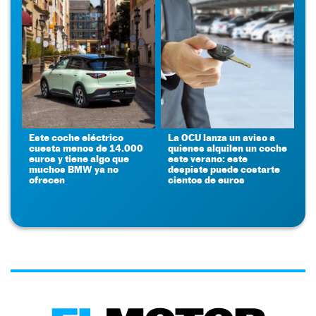
Este coche eléctrico
La OCU lanza un aviso a
cuesta menos de 14.000
quienes alquilen un coche
euros y tiene algo que
este verano: este
muchos BMW ya no
despiste puede costarte
ofrecen
cientos de euros