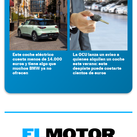
Este coche eléctrico
La OCU lanza un aviso a
cuesta menos de 14.000
quienes alquilen un coche
euros y tiene algo que
este verano: este
muchos BMW ya no
despiste puede costarte
ofrecen
cientos de euros