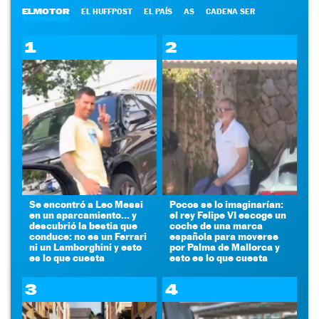
ELMOTOR
EL HUFFPOST
EL PAÍS
AS
CADENA SER
1
2
Se encontró a Leo Messi
Pocos se lo imaginarían:
en un aparcamiento... y
el rey Felipe VI escoge un
descubrió la bestia que
coche de una marca
conduce: no es un Ferrari
española para moverse
ni un Lamborghini y esto
por Palma de Mallorca y
es lo que cuesta
esto es lo que cuesta
3
4