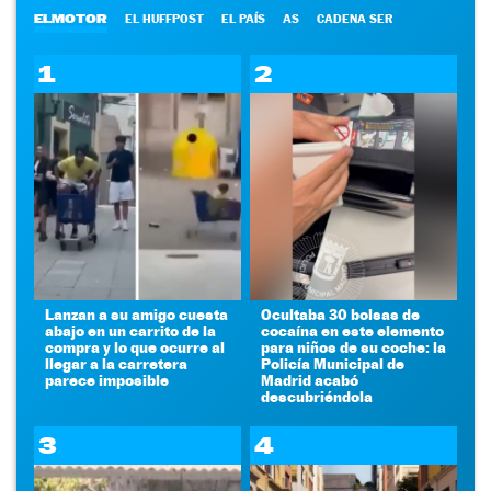
ELMOTOR
EL HUFFPOST
EL PAÍS
AS
CADENA SER
1
2
Lanzan a su amigo cuesta
Ocultaba 30 bolsas de
abajo en un carrito de la
cocaína en este elemento
compra y lo que ocurre al
para niños de su coche: la
llegar a la carretera
Policía Municipal de
parece imposible
Madrid acabó
descubriéndola
3
4