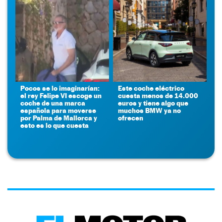
Pocos se lo imaginarían:
Este coche eléctrico
el rey Felipe VI escoge un
cuesta menos de 14.000
coche de una marca
euros y tiene algo que
española para moverse
muchos BMW ya no
por Palma de Mallorca y
ofrecen
esto es lo que cuesta