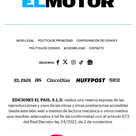
AVISO LEGAL
POLÍTICA DE PRIVACIDAD
CONFIGURACIÓN DE COOKIES
POLÍTICA DE COOKIES
ACCESIBILIDAD
CONTACTO
SÍGUENOS:
EDICIONES EL PAIS, S.L.U.
realiza una reserva expresa de las
reproducciones y usos de las obras y otras prestaciones accesibles
desde este sitio web a medios de lectura mecánica u otros medios
que resulten adecuados a tal fin de conformidad con el artículo 67.3
del Real Decreto-ley 24/2021, de 2 de noviembre.