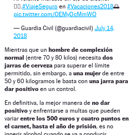
👌🏻.
#ViajeSeguro
en
#Vacaciones2018
🌅
pic.twitter.com/OEMyOcMmWO
— Guardia Civil (@guardiacivil)
July 14,
2018
Mientras que un
hombre de complexión
normal
(entre 70 y 80 kilos) necesita
dos
jarras de cerveza
para superar el límite
permitido, sin embargo, a
una mujer
de entre
50 y 60 kilogramos le basta con
una jarra para
dar positivo
en un control.
En definitiva, la mejor manera de
no dar
positivo
y enfrentarse a multas que pueden
variar
entre los 500 euros y cuatro puntos en
el carnet, hasta el año de prisión
, es no
ingerir alcohol cuando se va a conducir.