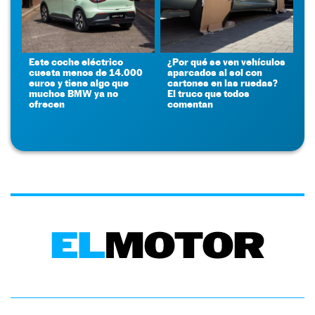
Este coche eléctrico
¿Por qué se ven vehículos
cuesta menos de 14.000
aparcados al sol con
euros y tiene algo que
cartones en las ruedas?
muchos BMW ya no
El truco que todos
ofrecen
comentan