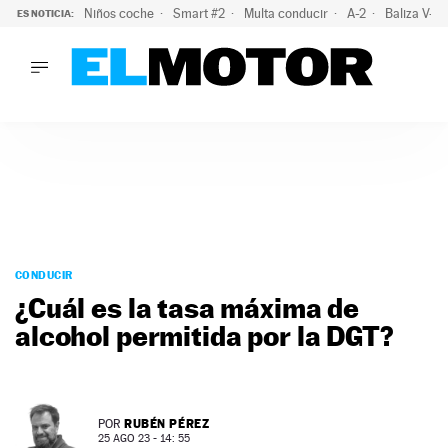
Niños coche
Smart #2
Multa conducir
A-2
Baliza V-1
ES NOTICIA:
LO ÚLTIMO
La OCU lanza un aviso a quienes alquilen un coche este vera
LO ÚLTIMO
La OCU lanza un aviso a quienes alquilen un coche este vera
ACTUALIDAD
ELÉCTRICOS
CONDUCIR
PRUEBAS
Saltar
VIRALES
al
CONDUCIR
PODCAST
contenido
¿Cuál es la tasa máxima de
MOTOS
alcohol permitida por la DGT?
TECNOLOGÍA
SUPERCOCHES
MOTORTV
PREMIOS
RUBÉN PÉREZ
POR
SERVICIOS
25 AGO 23 - 14: 55