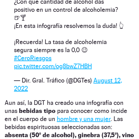
¿Con qué cantidad de alcohol das
positivo en un control de alcoholemia?
🍺🍸
¡En esta infografía resolvemos la duda! 👆
¡Recuerda! La tasa de alcoholemia
segura siempre es la 0,0 😉
#CeroRiesgos
pic.twitter.com/og8bwZ7HBH
— Dir. Gral. Tráfico (@DGTes)
August 12,
2022
Aun así, la DGT ha creado una infografía con
unas
bebidas tipo
para conocer como incide
en el cuerpo de un
hombre y una mujer
. Las
bebidas espirituosas seleccionadas son:
absenta (50º de alcohol), ginebra (37,5º), vino