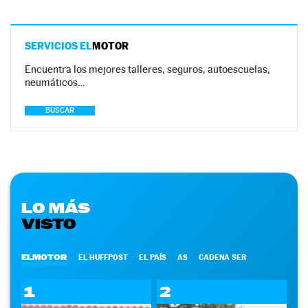
SERVICIOS EL
MOTOR
Encuentra los mejores talleres, seguros, autoescuelas,
neumáticos…
BUSCAR
LO MÁS
VISTO
ELMOTOR
EL HUFFPOST
EL PAÍS
AS
CADENA SER
1
2