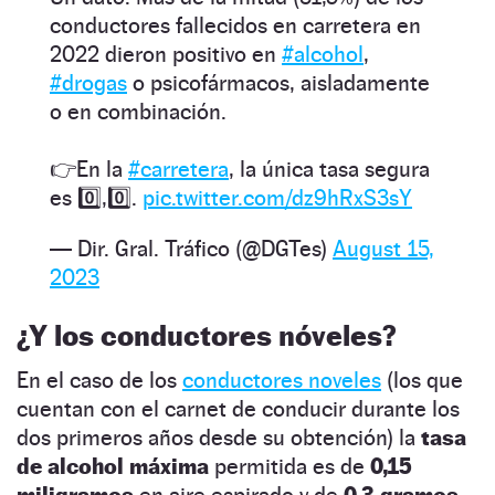
conductores fallecidos en carretera en
2022 dieron positivo en
#alcohol
,
#drogas
o psicofármacos, aisladamente
o en combinación.
👉En la
#carretera
, la única tasa segura
es 0️⃣,0️⃣.
pic.twitter.com/dz9hRxS3sY
— Dir. Gral. Tráfico (@DGTes)
August 15,
2023
¿Y los conductores nóveles?
En el caso de los
conductores noveles
(los que
cuentan con el carnet de conducir durante los
dos primeros años desde su obtención) la
tasa
de alcohol máxima
permitida es de
0,15
miligramos
en aire espirado y de
0,3 gramos