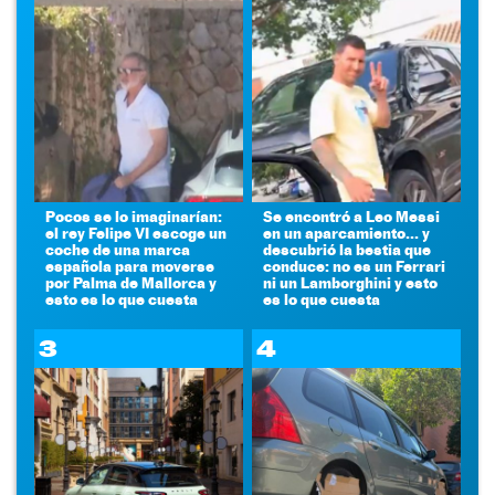
Pocos se lo imaginarían:
Se encontró a Leo Messi
el rey Felipe VI escoge un
en un aparcamiento... y
coche de una marca
descubrió la bestia que
española para moverse
conduce: no es un Ferrari
por Palma de Mallorca y
ni un Lamborghini y esto
esto es lo que cuesta
es lo que cuesta
3
4