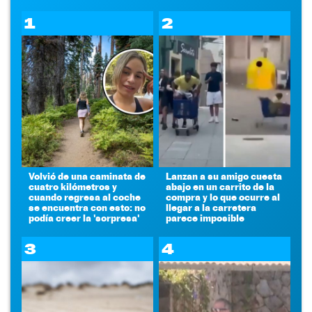
1
2
Volvió de una caminata de
Lanzan a su amigo cuesta
cuatro kilómetros y
abajo en un carrito de la
cuando regresa al coche
compra y lo que ocurre al
se encuentra con esto: no
llegar a la carretera
podía creer la 'sorpresa'
parece imposible
3
4