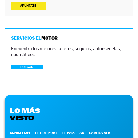
APÚNTATE
SERVICIOS EL
MOTOR
Encuentra los mejores talleres, seguros, autoescuelas,
neumáticos…
BUSCAR
LO MÁS
VISTO
ELMOTOR
EL HUFFPOST
EL PAÍS
AS
CADENA SER