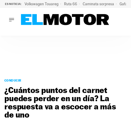
Volkswagen Touareg
Ruta 66
Caminata sorpresa
Gafas 
ES NOTICIA:
LO ÚLTIMO
Ni se te ocurra usar las gafas del eclipse al volante: el moti
LO ÚLTIMO
Ni se te ocurra usar las gafas del eclipse al volante: el motiv
ACTUALIDAD
ELÉCTRICOS
CONDUCIR
PRUEBAS
Saltar
VIRALES
al
CONDUCIR
PODCAST
contenido
¿Cuántos puntos del carnet
MOTOS
puedes perder en un día? La
TECNOLOGÍA
respuesta va a escocer a más
SUPERCOCHES
MOTORTV
de uno
PREMIOS
SERVICIOS