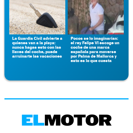
La Guardia Civil advierte a
Pocos se lo imaginarían:
quienes van a la playa:
el rey Felipe VI escoge un
nunca hagas esto con las
coche de una marca
llaves del coche, puede
española para moverse
arruinarte las vacaciones
por Palma de Mallorca y
esto es lo que cuesta