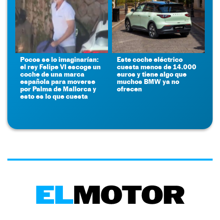
Pocos se lo imaginarían:
Este coche eléctrico
el rey Felipe VI escoge un
cuesta menos de 14.000
coche de una marca
euros y tiene algo que
española para moverse
muchos BMW ya no
por Palma de Mallorca y
ofrecen
esto es lo que cuesta