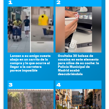
1
2
Lanzan a su amigo cuesta
Ocultaba 30 bolsas de
abajo en un carrito de la
cocaína en este elemento
compra y lo que ocurre al
para niños de su coche: la
llegar a la carretera
Policía Municipal de
parece imposible
Madrid acabó
descubriéndola
3
4