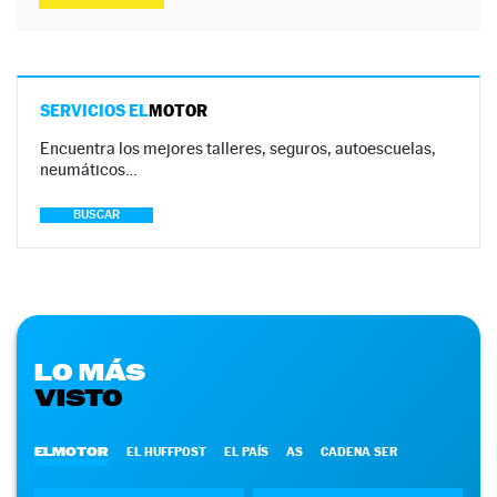
SERVICIOS EL
MOTOR
Encuentra los mejores talleres, seguros, autoescuelas,
neumáticos…
BUSCAR
LO MÁS
VISTO
ELMOTOR
EL HUFFPOST
EL PAÍS
AS
CADENA SER