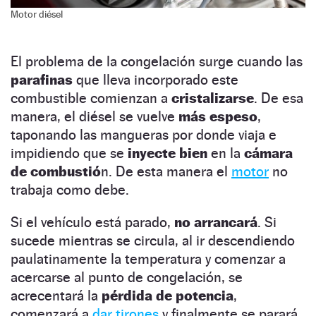
Motor diésel
El problema de la congelación surge cuando las
parafinas
que lleva incorporado este
combustible comienzan a
cristalizarse
. De esa
manera, el diésel se vuelve
más espeso
,
taponando las mangueras por donde viaja e
impidiendo que se
inyecte bien
en la
cámara
de combustió
n. De esta manera el
motor
no
trabaja como debe.
Si el vehículo está parado,
no arrancará
. Si
sucede mientras se circula, al ir descendiendo
paulatinamente la temperatura y comenzar a
acercarse al punto de congelación, se
acrecentará la
pérdida de potencia
,
comenzará a
dar tirones
y finalmente se parará.