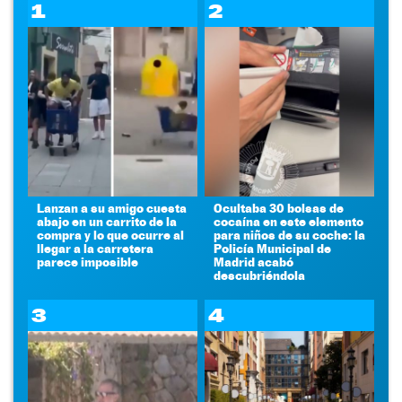
1
2
Lanzan a su amigo cuesta
Ocultaba 30 bolsas de
abajo en un carrito de la
cocaína en este elemento
compra y lo que ocurre al
para niños de su coche: la
llegar a la carretera
Policía Municipal de
parece imposible
Madrid acabó
descubriéndola
3
4