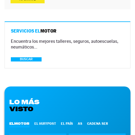
SERVICIOS EL
MOTOR
Encuentra los mejores talleres, seguros, autoescuelas,
neumáticos…
BUSCAR
LO MÁS
VISTO
ELMOTOR
EL HUFFPOST
EL PAÍS
AS
CADENA SER