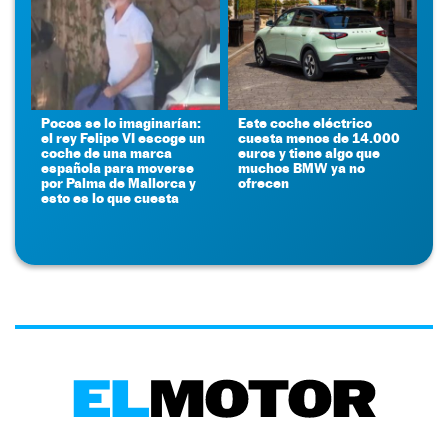
Pocos se lo imaginarían:
Este coche eléctrico
el rey Felipe VI escoge un
cuesta menos de 14.000
coche de una marca
euros y tiene algo que
española para moverse
muchos BMW ya no
por Palma de Mallorca y
ofrecen
esto es lo que cuesta