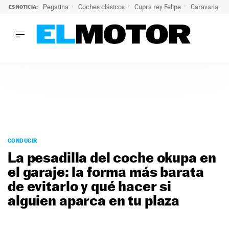
Pegatina
Coches clásicos
Cupra rey Felipe
Caravana lig
ES NOTICIA:
LO ÚLTIMO
¿Conocías esta pegatina de moda?: puede salvar tu coche d
LO ÚLTIMO
¿Conocías esta pegatina de moda?: puede salvar tu coche de
ACTUALIDAD
ELÉCTRICOS
CONDUCIR
PRUEBAS
Saltar
VIRALES
al
CONDUCIR
PODCAST
contenido
La pesadilla del coche okupa en
MOTOS
el garaje: la forma más barata
TECNOLOGÍA
de evitarlo y qué hacer si
SUPERCOCHES
MOTORTV
alguien aparca en tu plaza
PREMIOS
SERVICIOS