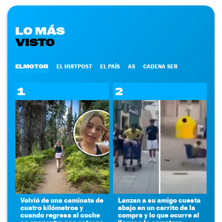
LO MÁS
VISTO
ELMOTOR
EL HUFFPOST
EL PAÍS
AS
CADENA SER
1
2
Volvió de una caminata de
Lanzan a su amigo cuesta
cuatro kilómetros y
abajo en un carrito de la
cuando regresa al coche
compra y lo que ocurre al