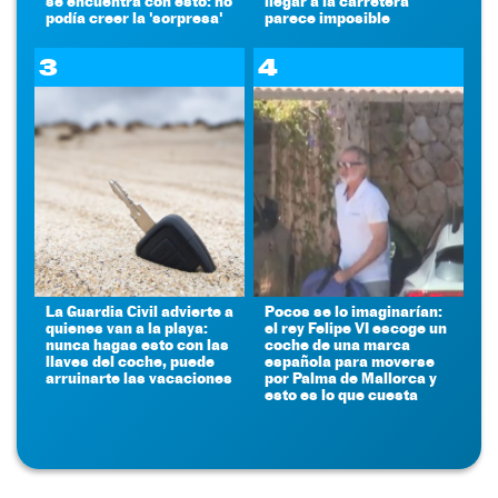
se encuentra con esto: no
llegar a la carretera
podía creer la 'sorpresa'
parece imposible
3
4
La Guardia Civil advierte a
Pocos se lo imaginarían:
quienes van a la playa:
el rey Felipe VI escoge un
nunca hagas esto con las
coche de una marca
llaves del coche, puede
española para moverse
arruinarte las vacaciones
por Palma de Mallorca y
esto es lo que cuesta