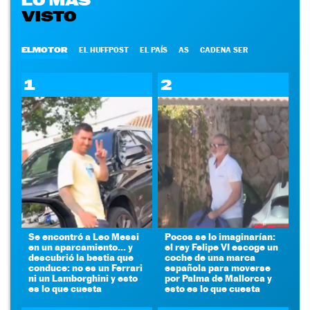
LO MÁS
VISTO
ELMOTOR
EL HUFFPOST
EL PAÍS
AS
CADENA SER
1
2
Se encontró a Leo Messi
Pocos se lo imaginarían:
en un aparcamiento... y
el rey Felipe VI escoge un
descubrió la bestia que
coche de una marca
conduce: no es un Ferrari
española para moverse
ni un Lamborghini y esto
por Palma de Mallorca y
es lo que cuesta
esto es lo que cuesta