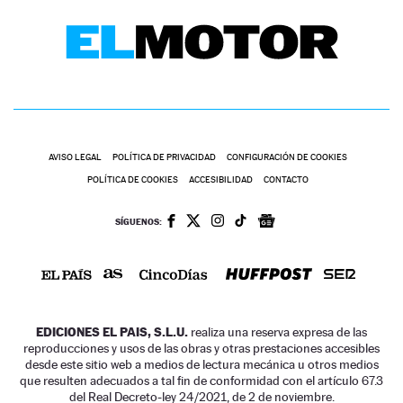
AVISO LEGAL
POLÍTICA DE PRIVACIDAD
CONFIGURACIÓN DE COOKIES
POLÍTICA DE COOKIES
ACCESIBILIDAD
CONTACTO
SÍGUENOS:
EDICIONES EL PAIS, S.L.U.
realiza una reserva expresa de las
reproducciones y usos de las obras y otras prestaciones accesibles
desde este sitio web a medios de lectura mecánica u otros medios
que resulten adecuados a tal fin de conformidad con el artículo 67.3
del Real Decreto-ley 24/2021, de 2 de noviembre.