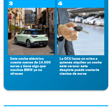
3
4
Este coche eléctrico
La OCU lanza un aviso a
cuesta menos de 14.000
quienes alquilen un coche
euros y tiene algo que
este verano: este
muchos BMW ya no
despiste puede costarte
ofrecen
cientos de euros