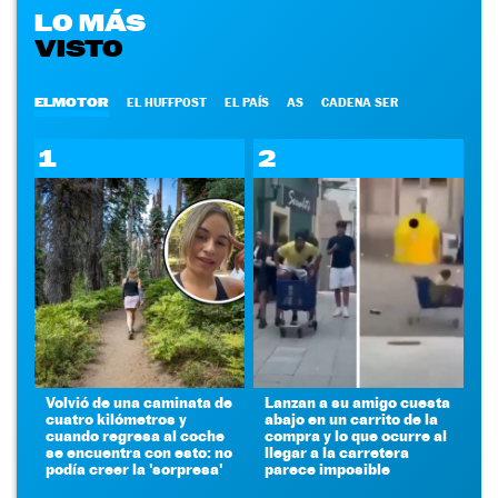
LO MÁS
VISTO
ELMOTOR
EL HUFFPOST
EL PAÍS
AS
CADENA SER
1
2
Volvió de una caminata de
Lanzan a su amigo cuesta
cuatro kilómetros y
abajo en un carrito de la
cuando regresa al coche
compra y lo que ocurre al
se encuentra con esto: no
llegar a la carretera
podía creer la 'sorpresa'
parece imposible