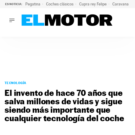
Pegatina
Coches clásicos
Cupra rey Felipe
Caravana lig
ES NOTICIA:
LO ÚLTIMO
¿Conocías esta pegatina de moda?: puede salvar tu coche d
LO ÚLTIMO
¿Conocías esta pegatina de moda?: puede salvar tu coche de
ACTUALIDAD
ELÉCTRICOS
CONDUCIR
PRUEBAS
Saltar
VIRALES
al
TECNOLOGÍA
PODCAST
contenido
El invento de hace 70 años que
MOTOS
salva millones de vidas y sigue
TECNOLOGÍA
siendo más importante que
SUPERCOCHES
MOTORTV
cualquier tecnología del coche
PREMIOS
SERVICIOS