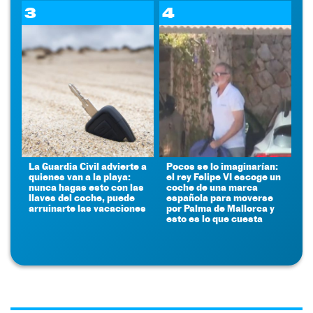
3
4
La Guardia Civil advierte a
Pocos se lo imaginarían:
quienes van a la playa:
el rey Felipe VI escoge un
nunca hagas esto con las
coche de una marca
llaves del coche, puede
española para moverse
arruinarte las vacaciones
por Palma de Mallorca y
esto es lo que cuesta