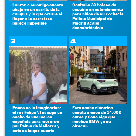
Lanzan a su amigo cuesta
Ocultaba 30 bolsas de
abajo en un carrito de la
cocaína en este elemento
compra y lo que ocurre al
para niños de su coche: la
llegar a la carretera
Policía Municipal de
parece imposible
Madrid acabó
descubriéndola
3
4
Pocos se lo imaginarían:
Este coche eléctrico
el rey Felipe VI escoge un
cuesta menos de 14.000
coche de una marca
euros y tiene algo que
española para moverse
muchos BMW ya no
por Palma de Mallorca y
ofrecen
esto es lo que cuesta