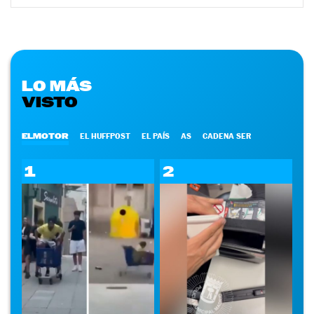
LO MÁS
VISTO
ELMOTOR
EL HUFFPOST
EL PAÍS
AS
CADENA SER
1
2