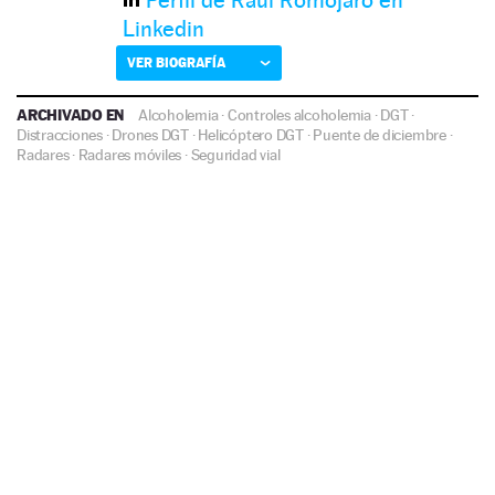
Perfil de Raúl Romojaro en
Linkedin
VER BIOGRAFÍA
ARCHIVADO EN
Alcoholemia
·
Controles alcoholemia
·
DGT
·
Distracciones
·
Drones DGT
·
Helicóptero DGT
·
Puente de diciembre
·
Radares
·
Radares móviles
·
Seguridad vial