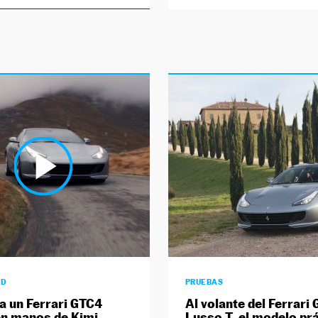
AD
PRUEBAS
ra un Ferrari GTC4
Al volante del Ferrari
n manos de Kimi
Lusso T, el modelo pr