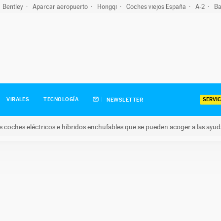
Bentley
Aparcar aeropuerto
Hongqi
Coches viejos España
A-2
Ba
SERVIC
VIRALES
TECNOLOGÍA
NEWSLETTER
s coches eléctricos e híbridos enchufables que se pueden acoger a las ayu
hes eléctricos e híbridos enchufables que se pueden acoger a la