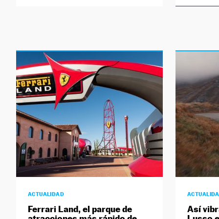
ACTUALIDAD
ACTUALID
Ferrari Land, el parque de
Así vib
atracciones más rápido de
Lusso e