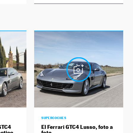
SUPERCOCHES
 GTC4
El Ferrari GTC4 Lusso, foto a
áctico
foto