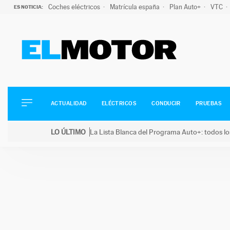
Coches eléctricos
Matrícula españa
Plan Auto+
VTC
ES NOTICIA:
ACTUALIDAD
ELÉCTRICOS
CONDUCIR
ACTUALIDAD
ELÉCTRICOS
CONDUCIR
PRUEBAS
PRUEBAS
Saltar
VIRALES
LO ÚLTIMO
La Lista Blanca del Programa Auto+: todos lo
al
PODCAST
LO ÚLTIMO
La Lista Blanca del Programa Auto+: todos los coc
contenido
MOTOS
TECNOLOGÍA
SUPERCOCHES
MOTORTV
PREMIOS
SERVICIOS