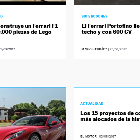
AD
SUPERCOCHES
construye un Ferrari F1
El Ferrari Portofino ll
.000 piezas de Lego
techo y con 600 CV
05/09/2017
MARIO HERRÁEZ
|
25/08/2017
ACTUALIDAD
Los 15 proyectos de c
más alocados de la his
EL MOTOR
|
02/08/2017