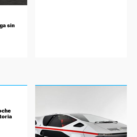
ega sin
oche
toria