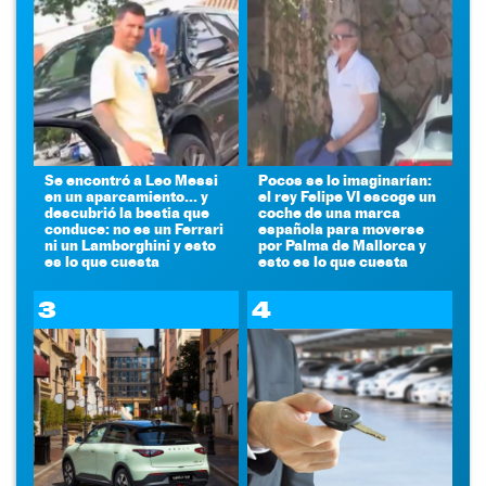
Se encontró a Leo Messi
Pocos se lo imaginarían:
en un aparcamiento... y
el rey Felipe VI escoge un
descubrió la bestia que
coche de una marca
conduce: no es un Ferrari
española para moverse
ni un Lamborghini y esto
por Palma de Mallorca y
es lo que cuesta
esto es lo que cuesta
3
4