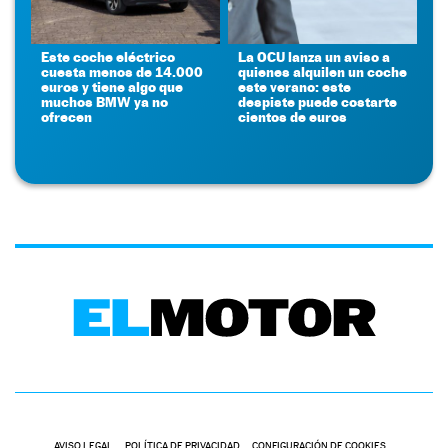
Este coche eléctrico
La OCU lanza un aviso a
cuesta menos de 14.000
quienes alquilen un coche
euros y tiene algo que
este verano: este
muchos BMW ya no
despiste puede costarte
ofrecen
cientos de euros
AVISO LEGAL
POLÍTICA DE PRIVACIDAD
CONFIGURACIÓN DE COOKIES