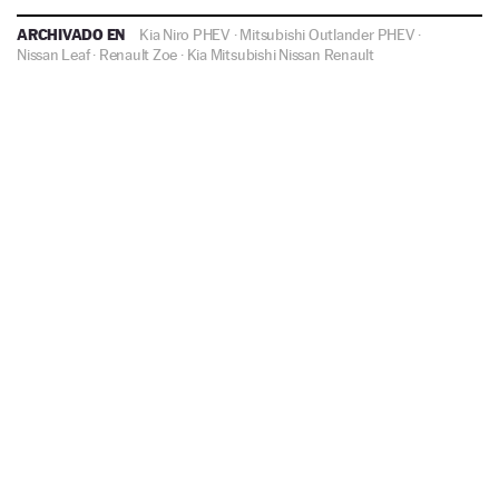
ARCHIVADO EN
Kia Niro PHEV
·
Mitsubishi Outlander PHEV
·
Nissan Leaf
·
Renault Zoe
·
Kia
Mitsubishi
Nissan
Renault