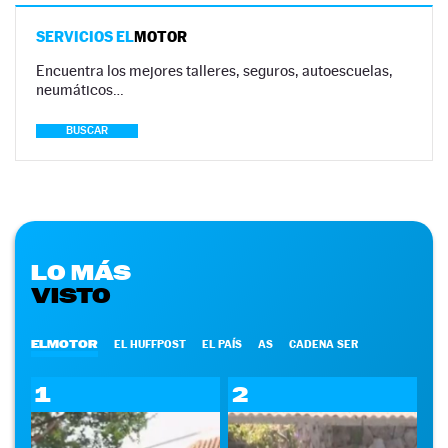
SERVICIOS EL
MOTOR
Encuentra los mejores talleres, seguros, autoescuelas,
neumáticos…
BUSCAR
LO MÁS
VISTO
ELMOTOR
EL HUFFPOST
EL PAÍS
AS
CADENA SER
1
2