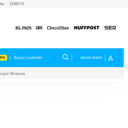
che
ZXMOTO
IOS
INICIAR SESIÓN
os por 36 euros
los niños por 36 euros