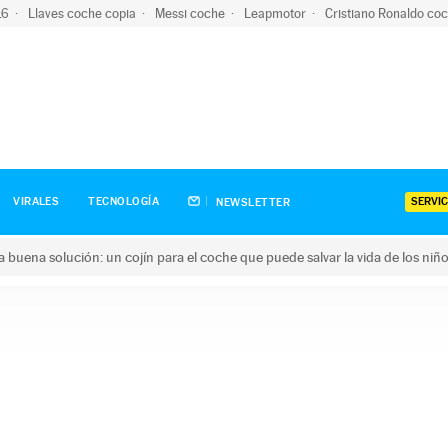
-16
Llaves coche copia
Messi coche
Leapmotor
Cristiano Ronaldo co
SERVIC
VIRALES
TECNOLOGÍA
NEWSLETTER
una buena solución: un cojín para el coche que puede salvar la vida de los niñ
ena solución: un cojín para el coche que puede salvar la vida de 