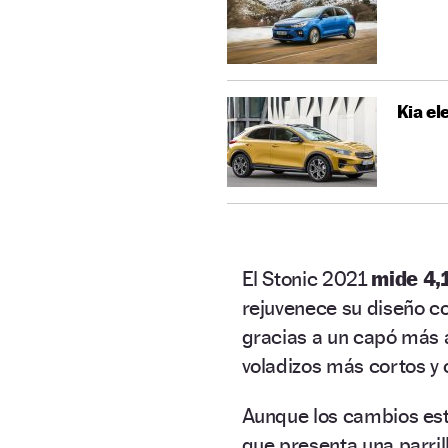
Kia el
El Stonic 2021
mide 4,
rejuvenece su diseño c
gracias a un capó más a
voladizos más cortos y o
Aunque los cambios est
que presenta una parril