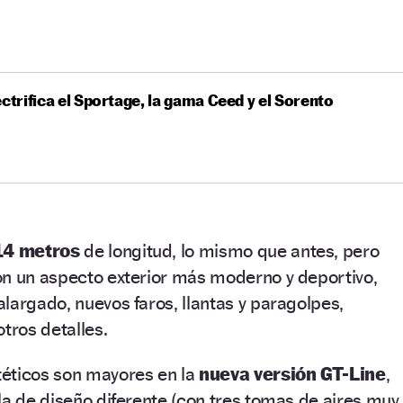
ectrifica el Sportage, la gama Ceed y el Sorento
14 metros
de longitud, lo mismo que antes, pero
on un aspecto exterior más moderno y deportivo,
largado, nuevos faros, llantas y paragolpes,
tros detalles.
éticos son mayores en la
nueva versión GT-Line
,
la de diseño diferente (con tres tomas de aires muy