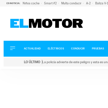
Niños coche
Smart #2
Multa conducir
A-2
Baliza V
ES NOTICIA:
ACTUALIDAD
ELÉCTRICOS
CONDUCIR
ACTUALIDAD
ELÉCTRICOS
CONDUCIR
PRUEBAS
PRUEBAS
Saltar
VIRALES
LO ÚLTIMO
La policía advierte de este peligro y esta es 
al
PODCAST
LO ÚLTIMO
La policía advierte de este peligro y esta es una bu
contenido
MOTOS
TECNOLOGÍA
SUPERCOCHES
MOTORTV
PREMIOS
SERVICIOS