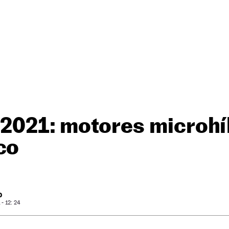
 2021: motores microhí
co
O
- 12: 24