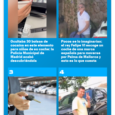
Ocultaba 30 bolsas de
Pocos se lo imaginarían:
cocaína en este elemento
el rey Felipe VI escoge un
para niños de su coche: la
coche de una marca
Policía Municipal de
española para moverse
Madrid acabó
por Palma de Mallorca y
descubriéndola
esto es lo que cuesta
3
4