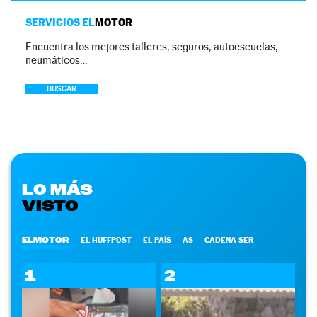
SERVICIOS EL
MOTOR
Encuentra los mejores talleres, seguros, autoescuelas,
neumáticos…
BUSCAR
LO MÁS
VISTO
ELMOTOR
EL HUFFPOST
EL PAÍS
AS
CADENA SER
1
2