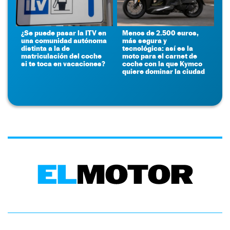
¿Se puede pasar la ITV en
Menos de 2.500 euros,
una comunidad autónoma
más segura y
distinta a la de
tecnológica: así es la
matriculación del coche
moto para el carnet de
si te toca en vacaciones?
coche con la que Kymco
quiere dominar la ciudad