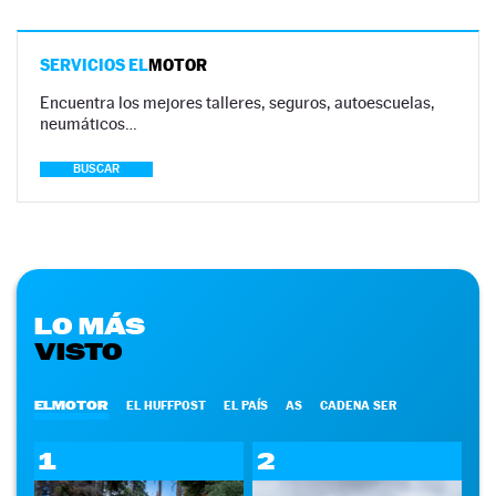
SERVICIOS EL
MOTOR
Encuentra los mejores talleres, seguros, autoescuelas,
neumáticos…
BUSCAR
LO MÁS
VISTO
ELMOTOR
EL HUFFPOST
EL PAÍS
AS
CADENA SER
1
2