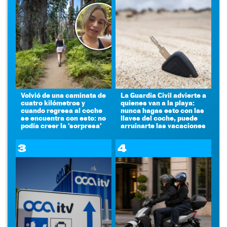
Volvió de una caminata de
La Guardia Civil advierte a
cuatro kilómetros y
quienes van a la playa:
cuando regresa al coche
nunca hagas esto con las
se encuentra con esto: no
llaves del coche, puede
podía creer la 'sorpresa'
arruinarte las vacaciones
3
4