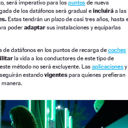
o, será imperativo para los
puntos
de nueva
llegada de los datáfonos será gradual e
incluirá
a las
es.
Estas tendrán un plazo de casi tres años, hasta e
ara poder
adaptar
sus instalaciones y equiparlas
ia de datáfonos en los puntos de recarga de
coches
ilitar
la vida a los conductores de este tipo de
 este método no será excluyente. Las
aplicaciones
y
seguirán estando
vigentes
para quienes prefieran
a manera.