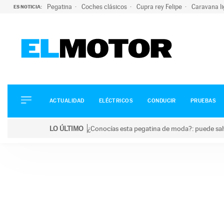
Pegatina
Coches clásicos
Cupra rey Felipe
Caravana l
ES NOTICIA:
ACTUALIDAD
ELÉCTRICOS
CONDUCIR
ACTUALIDAD
ELÉCTRICOS
CONDUCIR
PRUEBAS
PRUEBAS
Saltar
VIRALES
LO ÚLTIMO
¿Conocías esta pegatina de moda?: puede salv
al
PODCAST
LO ÚLTIMO
¿Conocías esta pegatina de moda?: puede salvar tu
contenido
MOTOS
TECNOLOGÍA
SUPERCOCHES
MOTORTV
PREMIOS
SERVICIOS