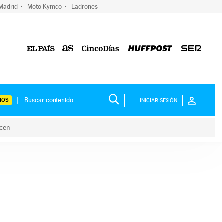
 Madrid
Moto Kymco
Ladrones
IOS
INICIAR SESIÓN
acen
lo hacen