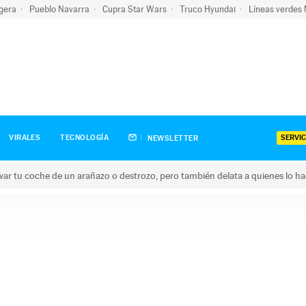
igera
Pueblo Navarra
Cupra Star Wars
Truco Hyundai
Líneas verdes
SERVIC
VIRALES
TECNOLOGÍA
NEWSLETTER
ar tu coche de un arañazo o destrozo, pero también delata a quienes lo h
 coche de un arañazo o destrozo, pero también delata a quienes 