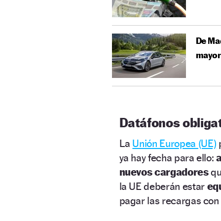
De Mad
mayor
Datáfonos obliga
La
Unión Europea (UE)
p
ya hay fecha para ello:
a
nuevos cargadores
qu
la UE deberán estar
eq
pagar las recargas con 