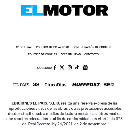
AVISO LEGAL
POLÍTICA DE PRIVACIDAD
CONFIGURACIÓN DE COOKIES
POLÍTICA DE COOKIES
ACCESIBILIDAD
CONTACTO
SÍGUENOS:
EDICIONES EL PAIS, S.L.U.
realiza una reserva expresa de las
reproducciones y usos de las obras y otras prestaciones accesibles
desde este sitio web a medios de lectura mecánica u otros medios
que resulten adecuados a tal fin de conformidad con el artículo 67.3
del Real Decreto-ley 24/2021, de 2 de noviembre.