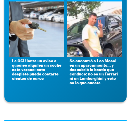
La OCU lanza un aviso a
Se encontró a Leo Messi
quienes alquilen un coche
en un aparcamiento... y
este verano: este
descubrió la bestia que
despiste puede costarte
conduce: no es un Ferrari
cientos de euros
ni un Lamborghini y esto
es lo que cuesta