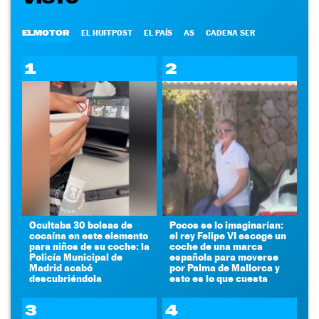
ELMOTOR
EL HUFFPOST
EL PAÍS
AS
CADENA SER
1
2
Ocultaba 30 bolsas de
Pocos se lo imaginarían:
cocaína en este elemento
el rey Felipe VI escoge un
para niños de su coche: la
coche de una marca
Policía Municipal de
española para moverse
Madrid acabó
por Palma de Mallorca y
descubriéndola
esto es lo que cuesta
3
4