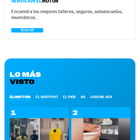
SERVICIOS EL
MOTOR
Encuentra los mejores talleres, seguros, autoescuelas,
neumáticos…
BUSCAR
LO MÁS
VISTO
ELMOTOR
EL HUFFPOST
EL PAÍS
AS
CADENA SER
1
2