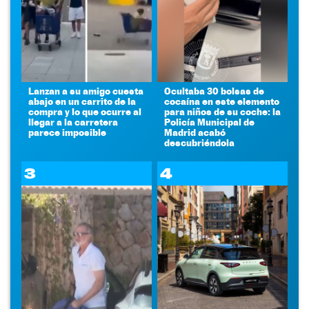
Lanzan a su amigo cuesta
Ocultaba 30 bolsas de
abajo en un carrito de la
cocaína en este elemento
compra y lo que ocurre al
para niños de su coche: la
llegar a la carretera
Policía Municipal de
parece imposible
Madrid acabó
descubriéndola
3
4