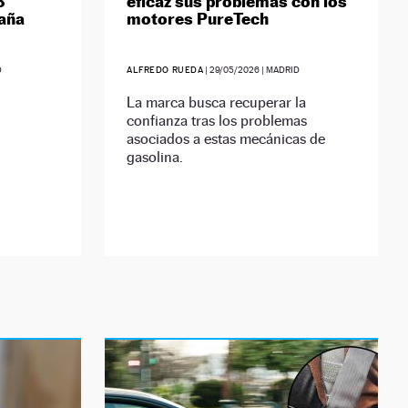
3
eficaz sus problemas con los
paña
motores PureTech
D
ALFREDO RUEDA
|
29/05/2026
| MADRID
La marca busca recuperar la
confianza tras los problemas
asociados a estas mecánicas de
gasolina.