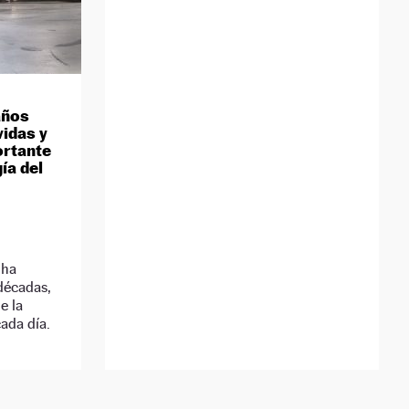
años
vidas y
ortante
ía del
 ha
décadas,
e la
ada día.