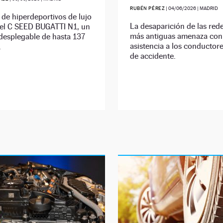
RUBÉN PÉREZ
|
04/06/2026
| MADRID
de hiperdeportivos de lujo
La desaparición de las red
 el C SEED BUGATTI N1, un
más antiguas amenaza con 
 desplegable de hasta 137
asistencia a los conductor
.
de accidente.