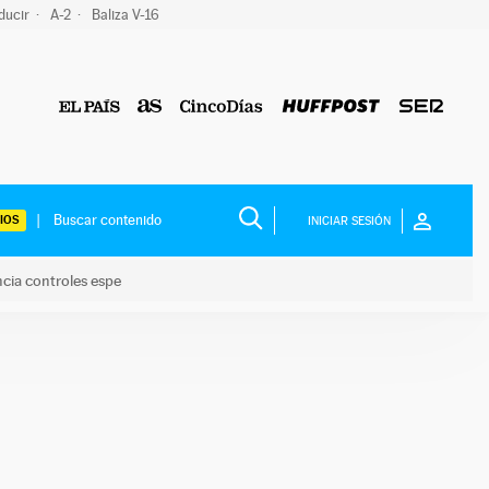
ducir
A-2
Baliza V-16
IOS
INICIAR SESIÓN
ncia controles espe
 y anuncia controles espe