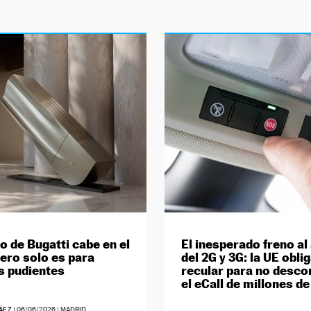
o de Bugatti cabe en el
El inesperado freno a
pero solo es para
del 2G y 3G: la UE obli
os pudientes
recular para no desco
el eCall de millones d
ÁEZ
|
06/06/2026
| MADRID