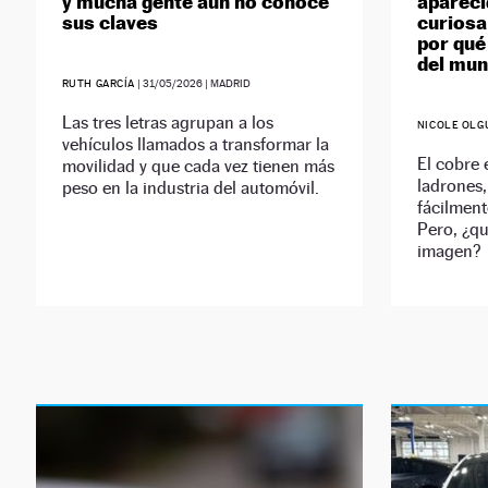
y mucha gente aún no conoce
apareci
sus claves
curiosa
por qué
del mu
RUTH GARCÍA
|
31/05/2026
| MADRID
Las tres letras agrupan a los
NICOLE OLG
vehículos llamados a transformar la
El cobre 
movilidad y que cada vez tienen más
ladrones
peso en la industria del automóvil.
fácilment
Pero, ¿qu
imagen?