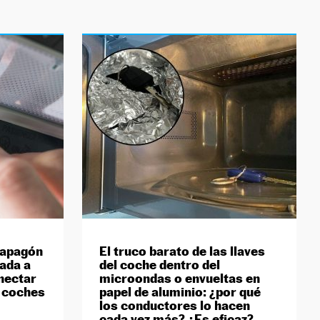
l apagón
El truco barato de las llaves
gada a
del coche dentro del
nectar
microondas o envueltas en
e coches
papel de aluminio: ¿por qué
los conductores lo hacen
cada vez más? ¿Es eficaz?