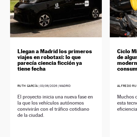
Llegan a Madrid los primeros
Ciclo Mi
viajes en robotaxi: lo que
de algu
parecía ciencia ficción ya
moderno
tiene fecha
consumo
RUTH GARCÍA
|
03/06/2026
| MADRID
ALFREDO RU
El proyecto inicia una nueva fase en
Muchos co
la que los vehículos autónomos
esta tecn
convivirán con el tráfico cotidiano
eficienci
de la ciudad.