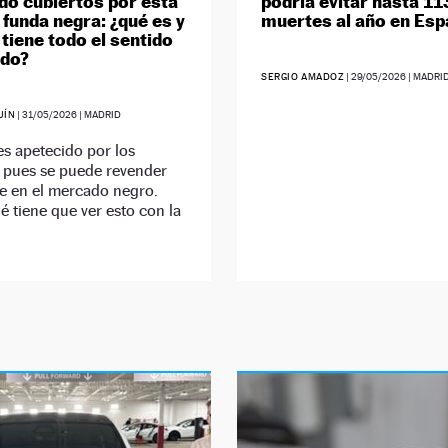
do cubiertos por esta
podría evitar hasta 11
 funda negra: ¿qué es y
muertes al año en Es
 tiene todo el sentido
ndo?
SERGIO AMADOZ
|
29/05/2026
| MADRI
UÍN
|
31/05/2026
| MADRID
es apetecido por los
, pues se puede revender
e en el mercado negro.
é tiene que ver esto con la