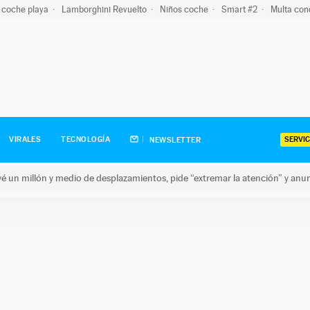
 coche playa
Lamborghini Revuelto
Niños coche
Smart #2
Multa con
SERVIC
VIRALES
TECNOLOGÍA
NEWSLETTER
revé un millón y medio de desplazamientos, pide “extremar la atención” y anu
n millón y medio de desplazamientos, pide “extremar la atención”