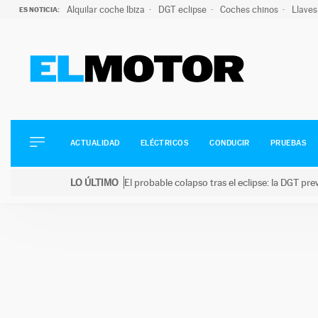
Alquilar coche Ibiza
DGT eclipse
Coches chinos
Llaves
ES NOTICIA:
ACTUALIDAD
ELÉCTRICOS
CONDUCIR
ACTUALIDAD
ELÉCTRICOS
CONDUCIR
PRUEBAS
PRUEBAS
Saltar
VIRALES
LO ÚLTIMO
El probable colapso tras el eclipse: la DGT p
al
PODCAST
LO ÚLTIMO
El probable colapso tras el eclipse: la DGT prevé u
contenido
MOTOS
TECNOLOGÍA
SUPERCOCHES
MOTORTV
PREMIOS
SERVICIOS