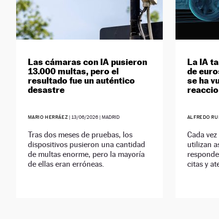
Las cámaras con IA pusieron
La IA t
13.000 multas, pero el
de euro
resultado fue un auténtico
se ha vu
desastre
reaccio
MARIO HERRÁEZ
|
13/06/2026
| MADRID
ALFREDO RU
Tras dos meses de pruebas, los
Cada vez
dispositivos pusieron una cantidad
utilizan a
de multas enorme, pero la mayoría
responde
de ellas eran erróneas.
citas y a