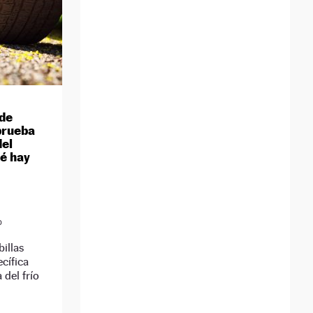
de
prueba
del
ué hay
D
illas
cífica
del frío