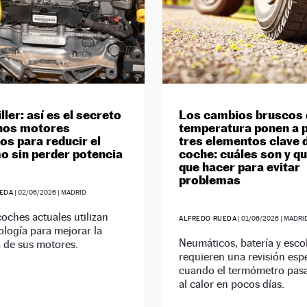
ller: así es el secreto
Los cambios bruscos 
nos motores
temperatura ponen a 
s para reducir el
tres elementos clave 
 sin perder potencia
coche: cuáles son y q
que hacer para evitar
problemas
EDA
|
02/06/2026
| MADRID
ches actuales utilizan
ALFREDO RUEDA
|
01/06/2026
| MADRI
ología para mejorar la
Neumáticos, batería y escob
a de sus motores.
requieren una revisión espe
cuando el termómetro pasa 
al calor en pocos días.