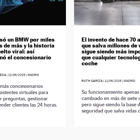
asó un BMW por miles
El invento de hace 70 
s de más y la historia
que salva millones de 
elto viral: así
sigue siendo más imp
nó el concesionario
que cualquier tecnolog
coche
EDA
|
12/06/2026
| MADRID
RUTH GARCÍA
|
11/06/2026
| MADRID
 más concesionarios
Su funcionamiento apenas
sistentes virtuales para
cambiado en más de siete 
r preguntas, gestionar
pero sigue siendo la base d
tender clientes las 24 horas.
seguridad que salva vidas c