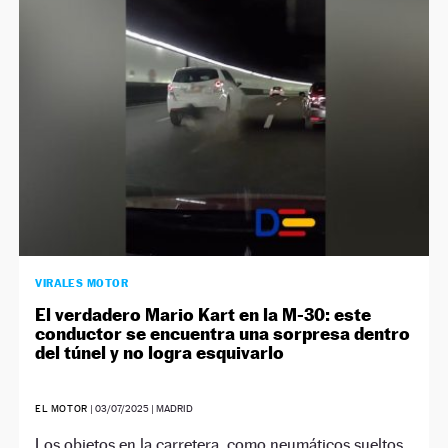
NEWSLETTER
SÍGUENOS
VIRALES MOTOR
El verdadero Mario Kart en la M-30: este
conductor se encuentra una sorpresa dentro
del túnel y no logra esquivarlo
EL MOTOR
|
03/07/2025
| MADRID
Los objetos en la carretera, como neumáticos sueltos,