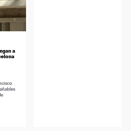
legan a
celona
ncisco
rañables
de