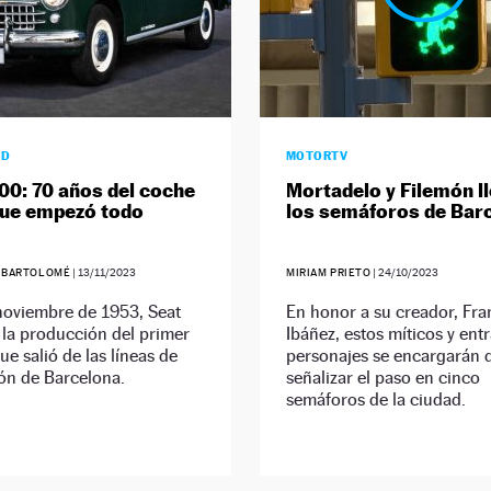
AD
MOTORTV
00: 70 años del coche
Mortadelo y Filemón l
que empezó todo
los semáforos de Bar
 BARTOLOMÉ
|
13/11/2023
MIRIAM PRIETO
|
24/10/2023
noviembre de 1953, Seat
En honor a su creador, Fra
la producción del primer
Ibáñez, estos míticos y ent
e salió de las líneas de
personajes se encargarán 
ón de Barcelona.
señalizar el paso en cinco
semáforos de la ciudad.