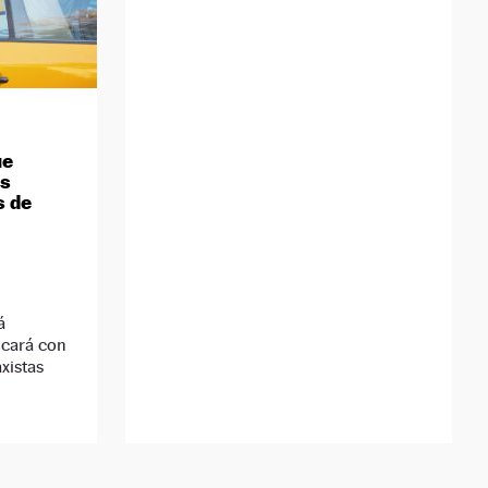
ue
os
s de
á
icará con
axistas