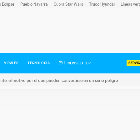
s Eclipse
Pueblo Navarra
Cupra Star Wars
Truco Hyundai
Líneas ver
SERVIC
VIRALES
TECNOLOGÍA
NEWSLETTER
olante: el motivo por el que pueden convertirse en un serio peligro
e: el motivo por el que pueden convertirse en un serio peligro