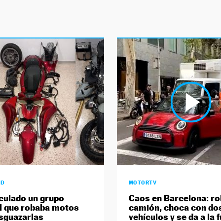
AD
MOTORTV
culado un grupo
Caos en Barcelona: ro
l que robaba motos
camión, choca con do
sguazarlas
vehículos y se da a la 