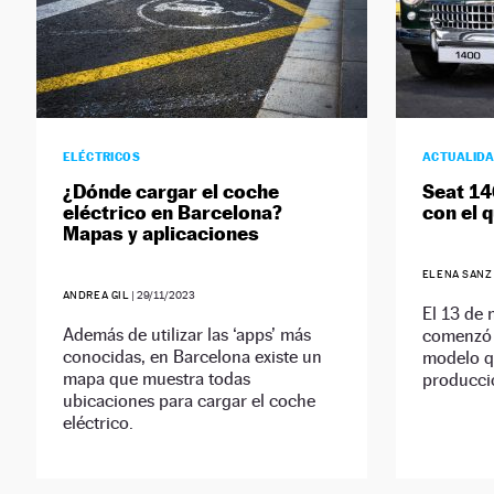
ELÉCTRICOS
ACTUALID
¿Dónde cargar el coche
Seat 14
eléctrico en Barcelona?
con el 
Mapas y aplicaciones
ELENA SANZ
ANDREA GIL
|
29/11/2023
El 13 de 
Además de utilizar las ‘apps’ más
comenzó 
conocidas, en Barcelona existe un
modelo qu
mapa que muestra todas
producci
ubicaciones para cargar el coche
eléctrico.