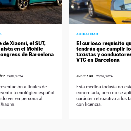
S
ACTUALIDAD
e de Xiaomi, el SU7,
El curioso requisito q
nista en el Mobile
tendrán que cumplir l
ongress de Barcelona
taxistas y conductore
VTC en Barcelona
ÁEZ
|
27/02/2024
ANDREA GIL
|
23/02/2024
resentación a finales de
Esta medida todavía no est
evento tecnológico español
concretada, pero no se apl
ido ver en persona al
carácter retroactivo a los t
 Xiaomi.
con licencia.