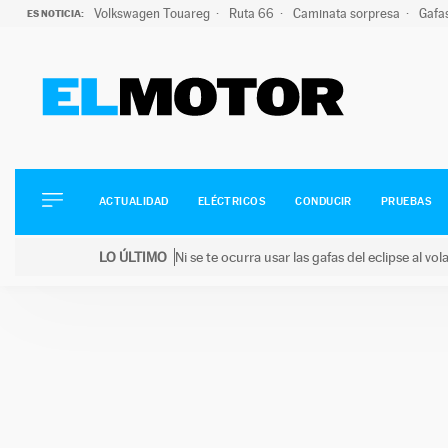
Volkswagen Touareg
Ruta 66
Caminata sorpresa
Gafa
ES NOTICIA:
ACTUALIDAD
ELÉCTRICOS
CONDUCIR
ACTUALIDAD
ELÉCTRICOS
CONDUCIR
PRUEBAS
PRUEBAS
Saltar
VIRALES
LO ÚLTIMO
Ni se te ocurra usar las gafas del eclipse al v
al
PODCAST
LO ÚLTIMO
Ni se te ocurra usar las gafas del eclipse al volant
contenido
MOTOS
TECNOLOGÍA
SUPERCOCHES
MOTORTV
PREMIOS
SERVICIOS