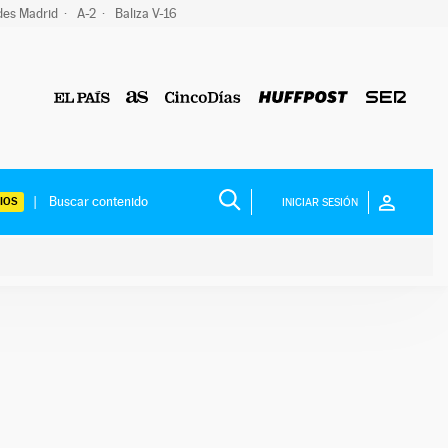
des Madrid
A-2
Baliza V-16
IOS
INICIAR SESIÓN