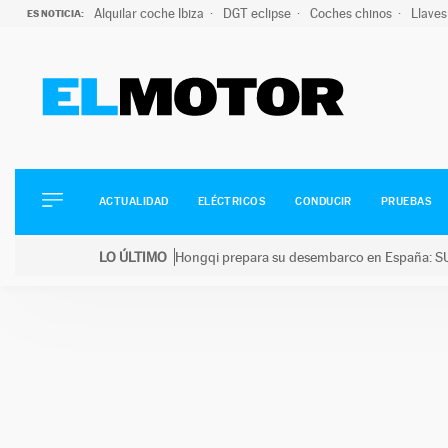
Alquilar coche Ibiza
DGT eclipse
Coches chinos
Llaves
ES NOTICIA:
ACTUALIDAD
ELÉCTRICOS
CONDUCIR
ACTUALIDAD
ELÉCTRICOS
CONDUCIR
PRUEBAS
PRUEBAS
Saltar
VIRALES
LO ÚLTIMO
Hongqi prepara su desembarco en España: SU
al
PODCAST
LO ÚLTIMO
Hongqi prepara su desembarco en España: SUV eléc
contenido
MOTOS
TECNOLOGÍA
SUPERCOCHES
MOTORTV
PREMIOS
SERVICIOS