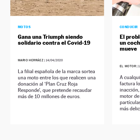
MOTOS
CONDUCIR
Gana una Triumph siendo
El prob
solidario contra el Covid-19
un coch
mueve
MARIO HERRÁEZ
|
14/04/2020
EL MOTOR
|
1
La filial española de la marca sortea
A cualqui
una moto entre los que realicen una
factura l
donación al ‘Plan Cruz Roja
inacción,
Responde’, que pretende recaudar
motor de 
más de 10 millones de euros.
partícula
más deli