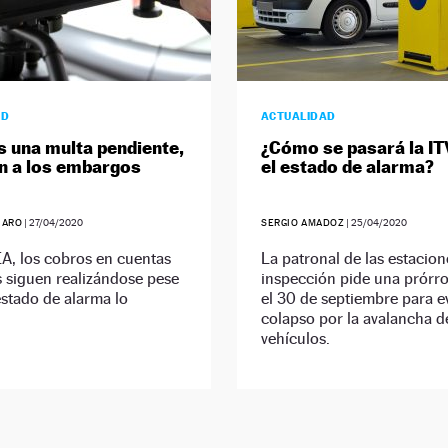
AD
ACTUALIDAD
es una multa pendiente,
¿Cómo se pasará la IT
n a los embargos
el estado de alarma?
JARO
|
27/04/2020
SERGIO AMADOZ
|
25/04/2020
A, los cobros en cuentas
La patronal de las estacion
 siguen realizándose pese
inspección pide una prórr
estado de alarma lo
el 30 de septiembre para ev
colapso por la avalancha d
vehículos.