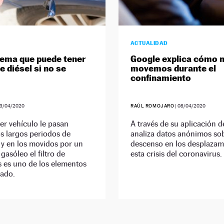
ACTUALIDAD
lema que puede tener
Google explica cómo 
e diésel si no se
movemos durante el
confinamiento
3/04/2020
RAÚL ROMOJARO
|
08/04/2020
er vehículo le pasan
A través de su aplicación 
os largos periodos de
analiza datos anónimos sob
 y en los movidos por un
descenso en los desplazam
gasóleo el filtro de
esta crisis del coronavirus.
s es uno de los elementos
cado.