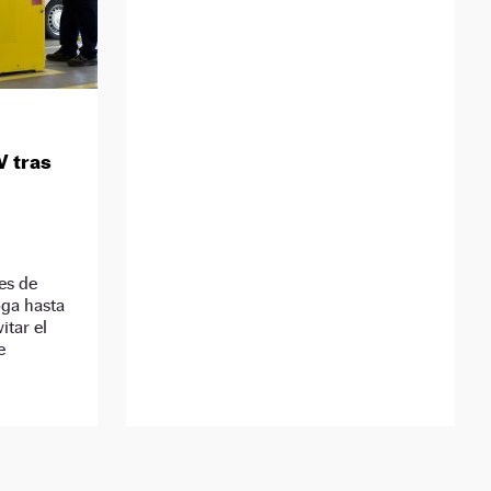
V tras
es de
oga hasta
itar el
e