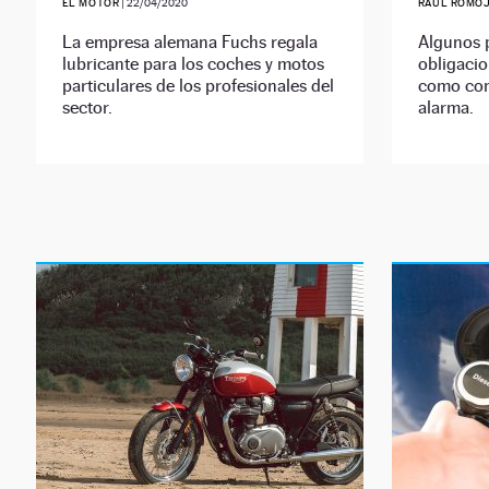
EL MOTOR
|
22/04/2020
RAÚL ROMO
La empresa alemana Fuchs regala
Algunos 
lubricante para los coches y motos
obligaci
particulares de los profesionales del
como con
sector.
alarma.