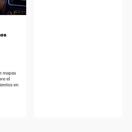
nos
de mapas
re el
ientos en