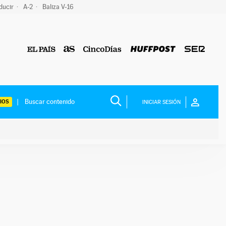
ducir
A-2
Baliza V-16
IOS
INICIAR SESIÓN
ium