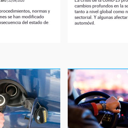
La crisis de la Covid-19 pr
JARO
|
22/04/2020
cambios profundos en la s
procedimientos, normas y
tanto a nivel global como 
ones se han modificado
sectorial. Y algunas afectar
secuencia del estado de
automóvil.