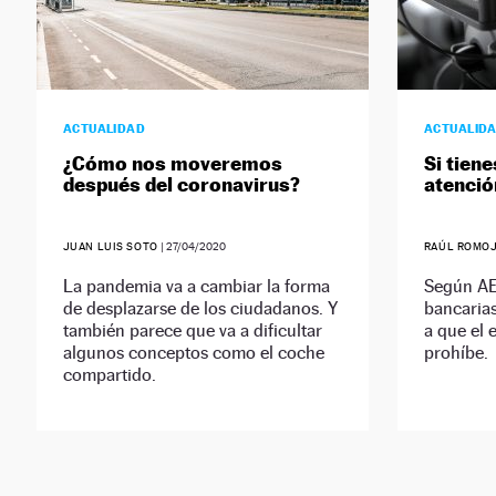
ACTUALIDAD
ACTUALID
¿Cómo nos moveremos
Si tien
después del coronavirus?
atenció
JUAN LUIS SOTO
|
27/04/2020
RAÚL ROMO
La pandemia va a cambiar la forma
Según AE
de desplazarse de los ciudadanos. Y
bancarias
también parece que va a dificultar
a que el 
algunos conceptos como el coche
prohíbe.
compartido.