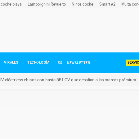
 coche playa
Lamborghini Revuelto
Niños coche
Smart #2
Multa con
SERVIC
VIRALES
TECNOLOGÍA
NEWSLETTER
V eléctricos chinos con hasta 551 CV que desafían a las marcas prémium
tricos chinos con hasta 551 CV que desafían a las marcas prém