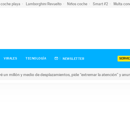
 coche playa
Lamborghini Revuelto
Niños coche
Smart #2
Multa con
SERVIC
VIRALES
TECNOLOGÍA
NEWSLETTER
revé un millón y medio de desplazamientos, pide “extremar la atención” y anu
n millón y medio de desplazamientos, pide “extremar la atención”