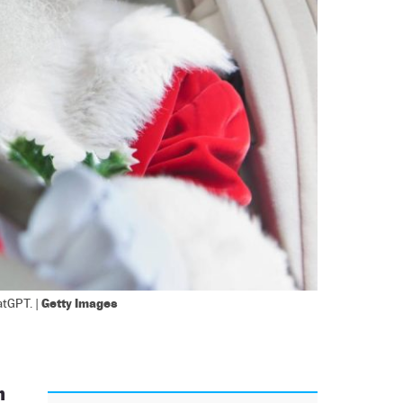
Getty Images
atGPT. |
n