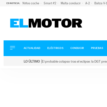
Niños coche
Smart #2
Multa conducir
A-2
Baliza V
ES NOTICIA:
ACTUALIDAD
ELÉCTRICOS
CONDUCIR
ACTUALIDAD
ELÉCTRICOS
CONDUCIR
PRUEBAS
PRUEBAS
Saltar
VIRALES
LO ÚLTIMO
El probable colapso tras el eclipse: la DGT p
al
PODCAST
LO ÚLTIMO
El probable colapso tras el eclipse: la DGT prevé u
contenido
MOTOS
TECNOLOGÍA
SUPERCOCHES
MOTORTV
PREMIOS
SERVICIOS