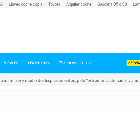
-16
Llaves coche copia
Toyota
Alquiler coche
Gasolina 95 o 98
Lam
SERVIC
VIRALES
TECNOLOGÍA
NEWSLETTER
revé un millón y medio de desplazamientos, pide “extremar la atención” y anu
n millón y medio de desplazamientos, pide “extremar la atención”