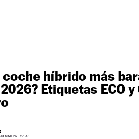
l coche híbrido más bar
2026? Etiquetas ECO y
ro
Z
0 MAR 26 - 12: 37