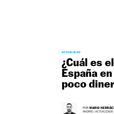
NEWSLETTER
SÍGUENOS
ACTUALIDAD
¿Cuál es e
España en 
poco dine
MARIO HERRÁE
POR
MADRID |
ACTUALIZADO 3