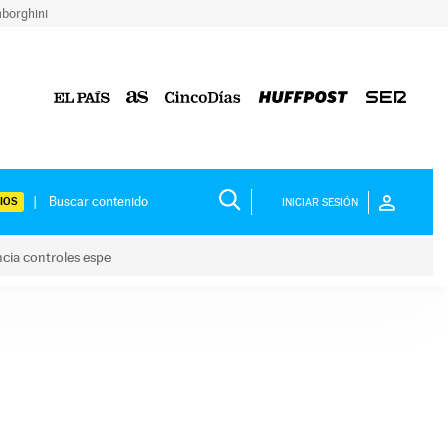
borghini
IOS
INICIAR SESIÓN
ncia controles espe
 y anuncia controles espe