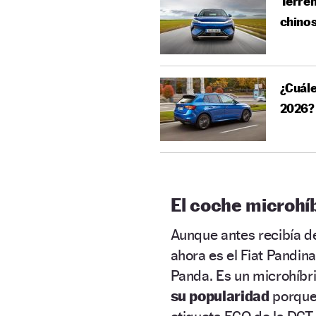
Terrem
chinos
¿Cuál
2026?
El coche microhí
Aunque antes recibía d
ahora es el Fiat Pandina
Panda. Es un microhíbri
su popularidad
porque 