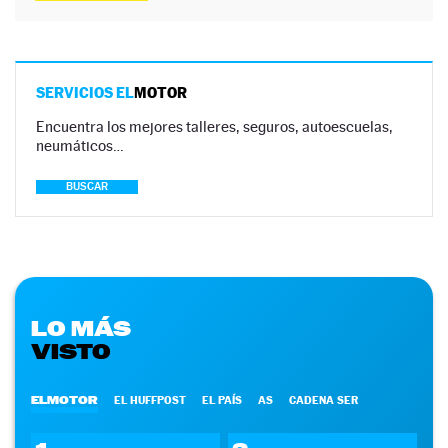
SERVICIOS EL
MOTOR
Encuentra los mejores talleres, seguros, autoescuelas,
neumáticos…
BUSCAR
LO MÁS
VISTO
ELMOTOR
EL HUFFPOST
EL PAÍS
AS
CADENA SER