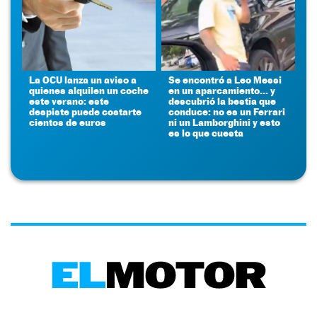
La OCU lanza un aviso a
Se encontró a Leo Messi
quienes alquilen un coche
en un aparcamiento... y
este verano: este
descubrió la bestia que
despiste puede costarte
conduce: no es un Ferrari
cientos de euros
ni un Lamborghini y esto
es lo que cuesta