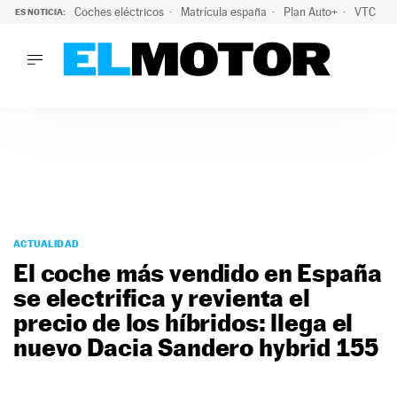
Coches eléctricos
Matrícula españa
Plan Auto+
VTC
ES NOTICIA:
LO ÚLTIMO
La Lista Blanca del Programa Auto+: todos los coches eléct
LO ÚLTIMO
La Lista Blanca del Programa Auto+: todos los coches eléctr
ACTUALIDAD
ELÉCTRICOS
CONDUCIR
PRUEBAS
Saltar
VIRALES
al
ACTUALIDAD
PODCAST
contenido
El coche más vendido en España
MOTOS
se electrifica y revienta el
TECNOLOGÍA
precio de los híbridos: llega el
SUPERCOCHES
MOTORTV
nuevo Dacia Sandero hybrid 155
PREMIOS
SERVICIOS