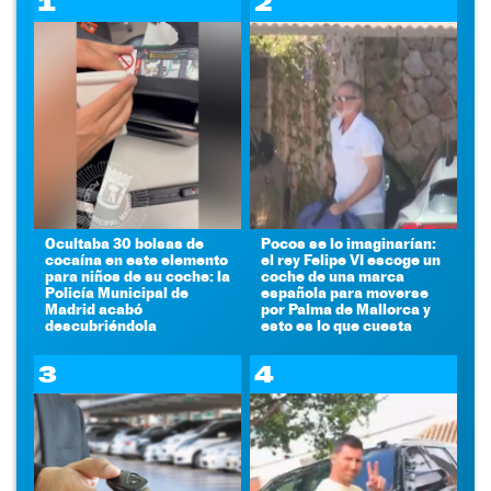
1
2
Ocultaba 30 bolsas de
Pocos se lo imaginarían:
cocaína en este elemento
el rey Felipe VI escoge un
para niños de su coche: la
coche de una marca
Policía Municipal de
española para moverse
Madrid acabó
por Palma de Mallorca y
descubriéndola
esto es lo que cuesta
3
4