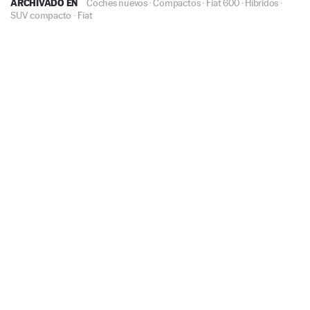
ARCHIVADO EN
Coches nuevos
·
Compactos
·
Fiat 600
·
Híbridos
·
SUV compacto
·
Fiat