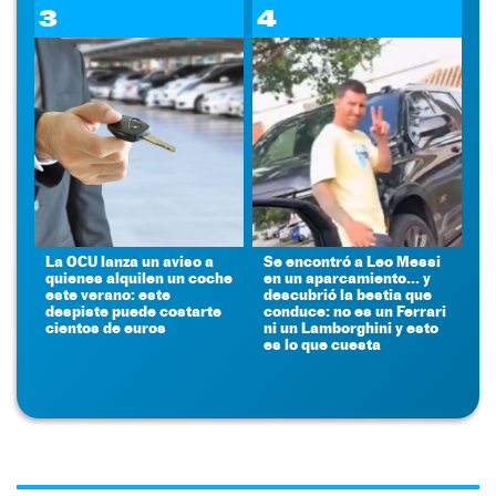
3
4
La OCU lanza un aviso a
Se encontró a Leo Messi
quienes alquilen un coche
en un aparcamiento... y
este verano: este
descubrió la bestia que
despiste puede costarte
conduce: no es un Ferrari
cientos de euros
ni un Lamborghini y esto
es lo que cuesta