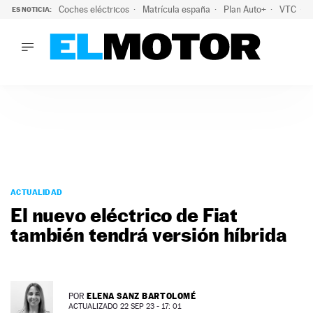
Coches eléctricos
Matrícula españa
Plan Auto+
VTC
ES NOTICIA:
LO ÚLTIMO
La Lista Blanca del Programa Auto+: todos los coches eléct
LO ÚLTIMO
La Lista Blanca del Programa Auto+: todos los coches eléctr
ACTUALIDAD
ELÉCTRICOS
CONDUCIR
PRUEBAS
Saltar
VIRALES
al
ACTUALIDAD
PODCAST
contenido
El nuevo eléctrico de Fiat
MOTOS
también tendrá versión híbrida
TECNOLOGÍA
SUPERCOCHES
MOTORTV
PREMIOS
ELENA SANZ BARTOLOMÉ
POR
SERVICIOS
ACTUALIZADO 22 SEP 23 - 17: 01