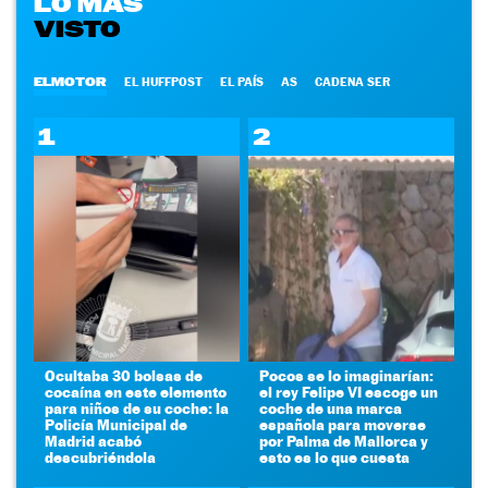
LO MÁS
VISTO
ELMOTOR
EL HUFFPOST
EL PAÍS
AS
CADENA SER
1
2
Ocultaba 30 bolsas de
Pocos se lo imaginarían:
cocaína en este elemento
el rey Felipe VI escoge un
para niños de su coche: la
coche de una marca
Policía Municipal de
española para moverse
Madrid acabó
por Palma de Mallorca y
descubriéndola
esto es lo que cuesta