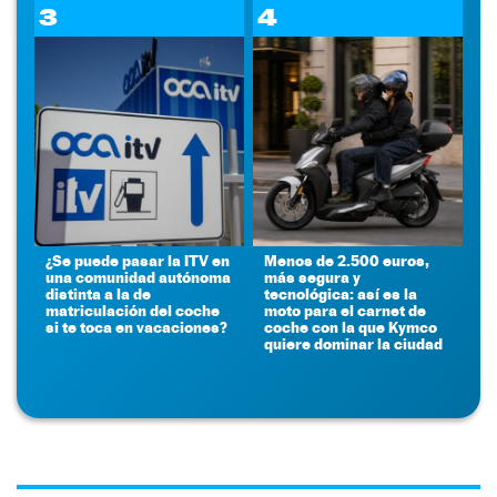
3
4
¿Se puede pasar la ITV en
Menos de 2.500 euros,
una comunidad autónoma
más segura y
distinta a la de
tecnológica: así es la
matriculación del coche
moto para el carnet de
si te toca en vacaciones?
coche con la que Kymco
quiere dominar la ciudad