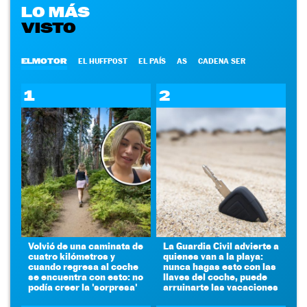
LO MÁS
VISTO
ELMOTOR
EL HUFFPOST
EL PAÍS
AS
CADENA SER
1
2
Volvió de una caminata de
La Guardia Civil advierte a
cuatro kilómetros y
quienes van a la playa:
cuando regresa al coche
nunca hagas esto con las
se encuentra con esto: no
llaves del coche, puede
podía creer la 'sorpresa'
arruinarte las vacaciones