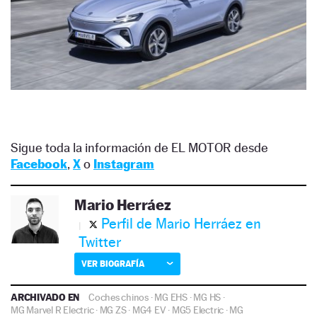
Sigue toda la información de EL MOTOR desde
Facebook
,
X
o
Instagram
Mario Herráez
Perfil de Mario Herráez en
Twitter
VER BIOGRAFÍA
ARCHIVADO EN
Coches chinos
·
MG EHS
·
MG HS
·
MG Marvel R Electric
·
MG ZS
·
MG4 EV
·
MG5 Electric
·
MG