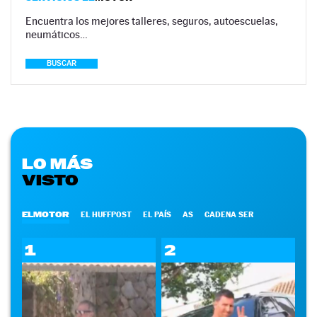
Encuentra los mejores talleres, seguros, autoescuelas,
neumáticos…
BUSCAR
LO MÁS
VISTO
ELMOTOR
EL HUFFPOST
EL PAÍS
AS
CADENA SER
1
2