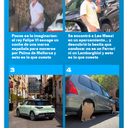
Pocos se lo imaginarían:
Se encontró a Leo Messi
el rey Felipe VI escoge un
en un aparcamiento... y
coche de una marca
descubrió la bestia que
española para moverse
conduce: no es un Ferrari
por Palma de Mallorca y
ni un Lamborghini y esto
esto es lo que cuesta
es lo que cuesta
3
4