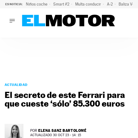
Niños coche
Smart #2
Multa conducir
A-2
Baliza V-1
ES NOTICIA:
LO ÚLTIMO
El probable colapso tras el eclipse: la DGT prevé un millón 
LO ÚLTIMO
El probable colapso tras el eclipse: la DGT prevé un millón 
ACTUALIDAD
ELÉCTRICOS
CONDUCIR
PRUEBAS
Saltar
VIRALES
al
ACTUALIDAD
PODCAST
contenido
El secreto de este Ferrari para
MOTOS
que cueste ‘sólo’ 85.300 euros
TECNOLOGÍA
SUPERCOCHES
MOTORTV
PREMIOS
ELENA SANZ BARTOLOMÉ
POR
SERVICIOS
ACTUALIZADO 30 OCT 23 - 14: 15