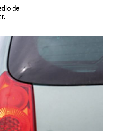
edio de
r.