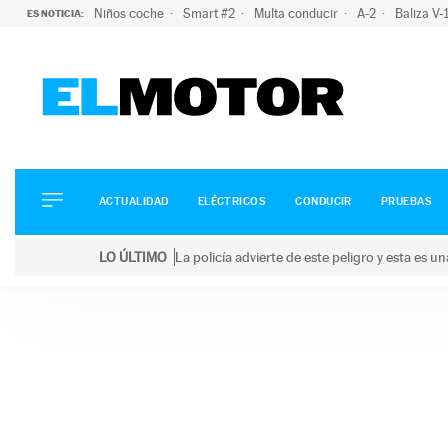
Niños coche
Smart #2
Multa conducir
A-2
Baliza V
ES NOTICIA:
ACTUALIDAD
ELÉCTRICOS
CONDUCIR
ACTUALIDAD
ELÉCTRICOS
CONDUCIR
PRUEBAS
PRUEBAS
Saltar
VIRALES
LO ÚLTIMO
La policía advierte de este peligro y esta es 
al
PODCAST
LO ÚLTIMO
La policía advierte de este peligro y esta es una bu
contenido
MOTOS
TECNOLOGÍA
SUPERCOCHES
MOTORTV
PREMIOS
SERVICIOS