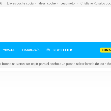
-16
Llaves coche copia
Messi coche
Leapmotor
Cristiano Ronaldo co
SERVIC
VIRALES
TECNOLOGÍA
NEWSLETTER
una buena solución: un cojín para el coche que puede salvar la vida de los niñ
ena solución: un cojín para el coche que puede salvar la vida de 