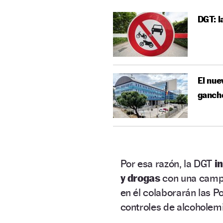
DGT: l
El nue
ganch
Por esa razón, la DGT
i
y drogas
con una camp
en él colaborarán las P
controles de alcoholemi