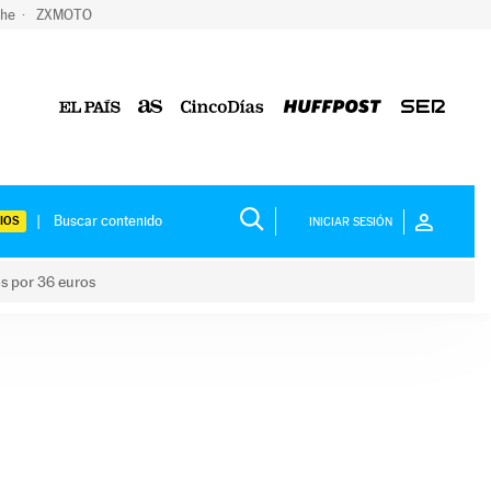
che
ZXMOTO
IOS
INICIAR SESIÓN
os por 36 euros
los niños por 36 euros