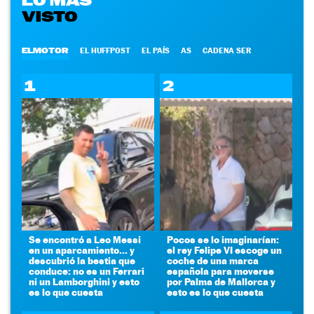
LO MÁS
VISTO
ELMOTOR
EL HUFFPOST
EL PAÍS
AS
CADENA SER
1
2
Se encontró a Leo Messi
Pocos se lo imaginarían:
en un aparcamiento... y
el rey Felipe VI escoge un
descubrió la bestia que
coche de una marca
conduce: no es un Ferrari
española para moverse
ni un Lamborghini y esto
por Palma de Mallorca y
es lo que cuesta
esto es lo que cuesta