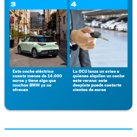
3
4
Este coche eléctrico
La OCU lanza un aviso a
cuesta menos de 14.000
quienes alquilen un coche
euros y tiene algo que
este verano: este
muchos BMW ya no
despiste puede costarte
ofrecen
cientos de euros