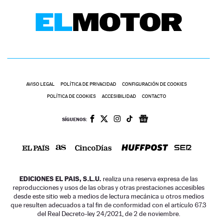
AVISO LEGAL
POLÍTICA DE PRIVACIDAD
CONFIGURACIÓN DE COOKIES
POLÍTICA DE COOKIES
ACCESIBILIDAD
CONTACTO
SÍGUENOS:
EDICIONES EL PAIS, S.L.U.
realiza una reserva expresa de las
reproducciones y usos de las obras y otras prestaciones accesibles
desde este sitio web a medios de lectura mecánica u otros medios
que resulten adecuados a tal fin de conformidad con el artículo 67.3
del Real Decreto-ley 24/2021, de 2 de noviembre.