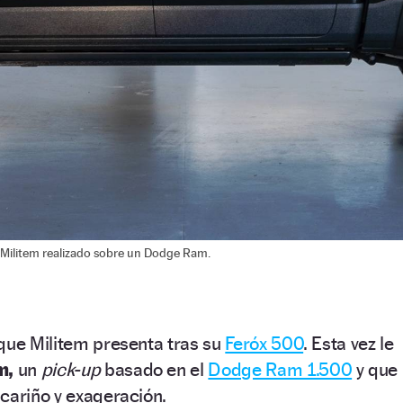
 Militem realizado sobre un Dodge Ram.
que Militem presenta tras su
Feróx 500
. Esta vez le
m,
un
pick-up
basado en el
Dodge Ram 1.500
y que
cariño y exageración.