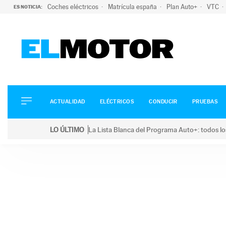
Coches eléctricos
Matrícula españa
Plan Auto+
VTC
ES NOTICIA:
ACTUALIDAD
ELÉCTRICOS
CONDUCIR
ACTUALIDAD
ELÉCTRICOS
CONDUCIR
PRUEBAS
PRUEBAS
Saltar
VIRALES
LO ÚLTIMO
La Lista Blanca del Programa Auto+: todos lo
al
PODCAST
LO ÚLTIMO
La Lista Blanca del Programa Auto+: todos los coc
contenido
MOTOS
TECNOLOGÍA
SUPERCOCHES
MOTORTV
PREMIOS
SERVICIOS