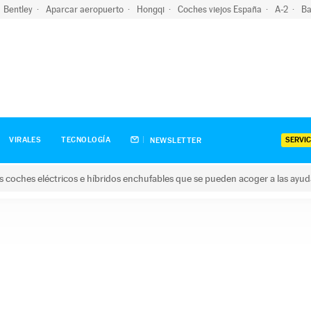
Bentley
Aparcar aeropuerto
Hongqi
Coches viejos España
A-2
Ba
SERVIC
VIRALES
TECNOLOGÍA
NEWSLETTER
s coches eléctricos e híbridos enchufables que se pueden acoger a las ayu
hes eléctricos e híbridos enchufables que se pueden acoger a la