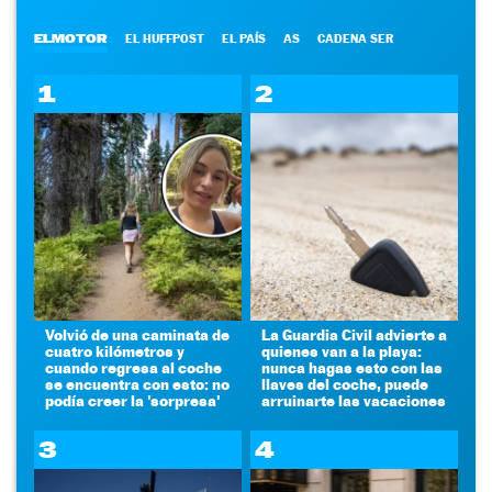
ELMOTOR
EL HUFFPOST
EL PAÍS
AS
CADENA SER
1
2
Volvió de una caminata de
La Guardia Civil advierte a
cuatro kilómetros y
quienes van a la playa:
cuando regresa al coche
nunca hagas esto con las
se encuentra con esto: no
llaves del coche, puede
podía creer la 'sorpresa'
arruinarte las vacaciones
3
4