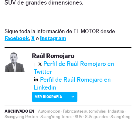
SUV de grandes dimensiones.
Sigue toda la información de EL MOTOR desde
Facebook
,
X
o
Instagram
Raúl Romojaro
Perfil de Raúl Romojaro en
Twitter
Perfil de Raúl Romojaro en
Linkedin
VER BIOGRAFÍA
ARCHIVADO EN
Automoción
·
Fabricantes automóviles
·
Industria
·
Ssangyong Rexton
·
SsangYong Torres
·
SUV
·
SUV grandes
·
SsangYong