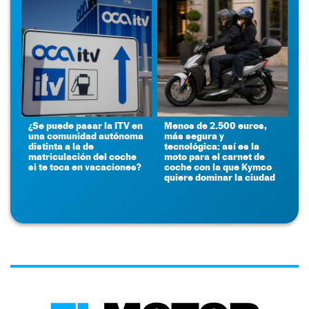
¿Se puede pasar la ITV en
Menos de 2.500 euros,
una comunidad autónoma
más segura y
distinta a la de
tecnológica: así es la
matriculación del coche
moto para el carnet de
si te toca en vacaciones?
coche con la que Kymco
quiere dominar la ciudad