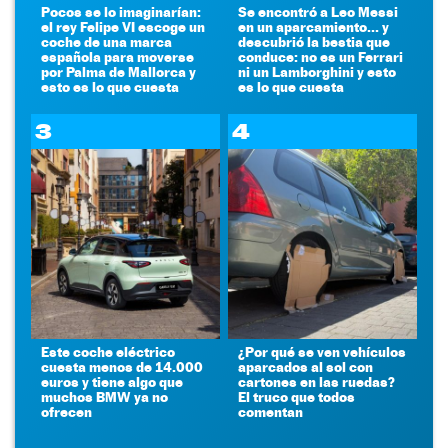
Pocos se lo imaginarían:
Se encontró a Leo Messi
el rey Felipe VI escoge un
en un aparcamiento... y
coche de una marca
descubrió la bestia que
española para moverse
conduce: no es un Ferrari
por Palma de Mallorca y
ni un Lamborghini y esto
esto es lo que cuesta
es lo que cuesta
3
4
Este coche eléctrico
¿Por qué se ven vehículos
cuesta menos de 14.000
aparcados al sol con
euros y tiene algo que
cartones en las ruedas?
muchos BMW ya no
El truco que todos
ofrecen
comentan