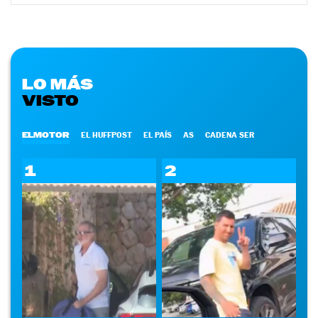
LO MÁS
VISTO
ELMOTOR
EL HUFFPOST
EL PAÍS
AS
CADENA SER
1
2