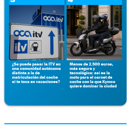
¿Se puede pasar la ITV en
Menos de 2.500 euros,
una comunidad autónoma
más segura y
distinta a la de
tecnológica: así es la
matriculación del coche
moto para el carnet de
si te toca en vacaciones?
coche con la que Kymco
quiere dominar la ciudad