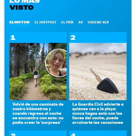
LO MÁS
VISTO
ELMOTOR
EL HUFFPOST
EL PAÍS
AS
CADENA SER
1
2
Volvió de una caminata de
La Guardia Civil advierte a
cuatro kilómetros y
quienes van a la playa:
cuando regresa al coche
nunca hagas esto con las
se encuentra con esto: no
llaves del coche, puede
podía creer la 'sorpresa'
arruinarte las vacaciones
3
4