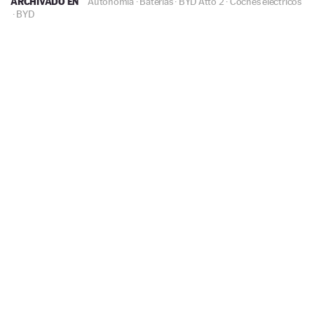
ARCHIVADO EN
Autonomía
·
Baterías
·
BYD Atto 2
·
Coches eléctricos
·
BYD