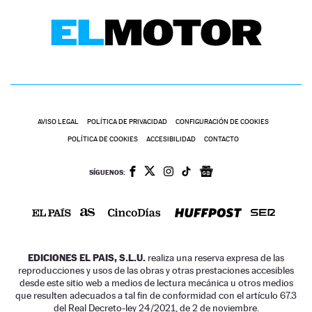
AVISO LEGAL
POLÍTICA DE PRIVACIDAD
CONFIGURACIÓN DE COOKIES
POLÍTICA DE COOKIES
ACCESIBILIDAD
CONTACTO
SÍGUENOS:
EDICIONES EL PAIS, S.L.U.
realiza una reserva expresa de las
reproducciones y usos de las obras y otras prestaciones accesibles
desde este sitio web a medios de lectura mecánica u otros medios
que resulten adecuados a tal fin de conformidad con el artículo 67.3
del Real Decreto-ley 24/2021, de 2 de noviembre.