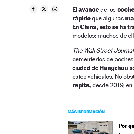
El
avance
de los
coche
rápido
que algunas
ma
En
China,
esto se ha t
modelos: muchos de ell
The Wall Street Journal
cementerios de coches 
ciudad de
Hangzhou
s
estos vehículos. No obs
repite,
desde 2019, en
MÁS INFORMACIÓN
Por qu