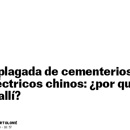
 plagada de cementerio
ctricos chinos: ¿por q
llí?
ARTOLOMÉ
- 16: 57