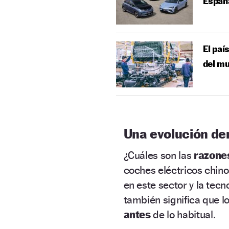
España
El paí
del mu
Una evolución de
¿Cuáles son las
razone
coches eléctricos chinos
en este sector y la tec
también significa que l
antes
de lo habitual.