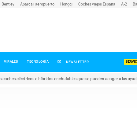
Bentley
Aparcar aeropuerto
Hongqi
Coches viejos España
A-2
Ba
SERVIC
VIRALES
TECNOLOGÍA
NEWSLETTER
s coches eléctricos e híbridos enchufables que se pueden acoger a las ayu
hes eléctricos e híbridos enchufables que se pueden acoger a la