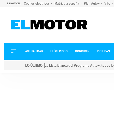
Coches eléctricos
Matrícula españa
Plan Auto+
VTC
ES NOTICIA:
ACTUALIDAD
ELÉCTRICOS
CONDUCIR
ACTUALIDAD
ELÉCTRICOS
CONDUCIR
PRUEBAS
PRUEBAS
Saltar
VIRALES
LO ÚLTIMO
La Lista Blanca del Programa Auto+: todos lo
al
PODCAST
LO ÚLTIMO
La Lista Blanca del Programa Auto+: todos los coc
contenido
MOTOS
TECNOLOGÍA
SUPERCOCHES
MOTORTV
PREMIOS
SERVICIOS