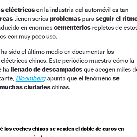
s eléctricos
en la industria del automóvil es tan
rcas
tienen serios
problemas
para
seguir el ritmo
raducido en enormes
cementerios
repletos de esto
os con muy poco uso.
ha sido el último medio en documentar los
eléctricos chinos. Este periódico muestra cómo la
e ha
llenado de descampados
que acogen miles d
tante,
Bloomberg
apunta que el fenómeno
se
muchas ciudades
chinas.
é los coches chinos se venden el doble de caros en