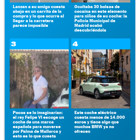
Lanzan a su amigo cuesta
Ocultaba 30 bolsas de
abajo en un carrito de la
cocaína en este elemento
compra y lo que ocurre al
para niños de su coche: la
llegar a la carretera
Policía Municipal de
parece imposible
Madrid acabó
descubriéndola
3
4
Pocos se lo imaginarían:
Este coche eléctrico
el rey Felipe VI escoge un
cuesta menos de 14.000
coche de una marca
euros y tiene algo que
española para moverse
muchos BMW ya no
por Palma de Mallorca y
ofrecen
esto es lo que cuesta