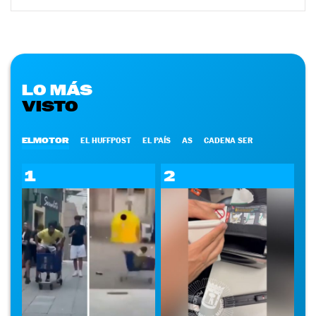
LO MÁS
VISTO
ELMOTOR
EL HUFFPOST
EL PAÍS
AS
CADENA SER
1
2