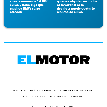
cuesta menos de 14.000
quienes alquilen un coche
euros y tiene algo que
este verano: este
muchos BMW ya no
despiste puede costarte
ofrecen
cientos de euros
AVISO LEGAL
POLÍTICA DE PRIVACIDAD
CONFIGURACIÓN DE COOKIES
POLÍTICA DE COOKIES
ACCESIBILIDAD
CONTACTO