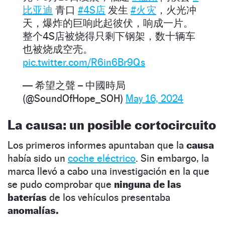
比亚迪
青口
#4S店
发生
#火灾
，火光冲
天，爆炸的巨响此起彼伏，响成一片。
整个4S店被烧得只剩下钢架，数十辆车
也被烧成空壳。
pic.twitter.com/R6in6Br9Qs
— 希望之聲 – 中國時局
(@SoundOfHope_SOH)
May 16, 2024
La causa: un posible cortocircuito
Los primeros informes apuntaban que la
causa
había sido un
coche eléctrico
. Sin embargo, la
marca llevó a cabo una investigación en la que
se pudo comprobar que
ninguna de las
baterías
de los vehículos presentaba
anomalías.