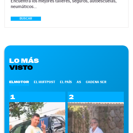
Encuentra los mejores talleres, seguros, autoescuelas,
neumáticos…
BUSCAR
LO MÁS
VISTO
ELMOTOR
EL HUFFPOST
EL PAÍS
AS
CADENA SER
1
2