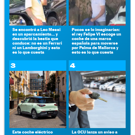
Se encontró a Leo Messi
Pocos se lo imaginarían:
en un aparcamiento... y
el rey Felipe VI escoge un
descubrió la bestia que
coche de una marca
conduce: no es un Ferrari
española para moverse
ni un Lamborghini y esto
por Palma de Mallorca y
es lo que cuesta
esto es lo que cuesta
3
4
Este coche eléctrico
La OCU lanza un aviso a