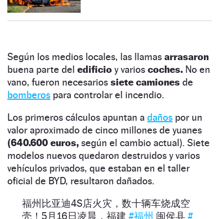
Según los medios locales, las llamas
arrasaron
buena parte del
edificio
y varios
coches.
No en
vano, fueron necesarios
siete camiones
de
bomberos
para controlar el incendio.
Los primeros cálculos apuntan a
daños
por un
valor aproximado de cinco millones de yuanes
(640.600 euros,
según el cambio actual). Siete
modelos nuevos quedaron destruidos y varios
vehículos privados, que estaban en el taller
oficial de BYD, resultaron dañados.
福州比亚迪4S店火灾，数十辆车烧成空
壳！5月16日凌晨，福建
#福州
闽侯县
#