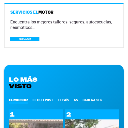
SERVICIOS EL
MOTOR
Encuentra los mejores talleres, seguros, autoescuelas,
neumáticos…
BUSCAR
LO MÁS
VISTO
ELMOTOR
EL HUFFPOST
EL PAÍS
AS
CADENA SER
1
2