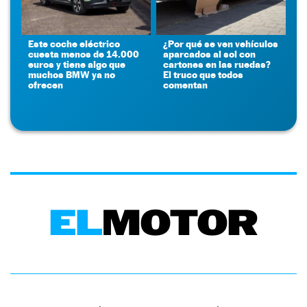
Este coche eléctrico
¿Por qué se ven vehículos
cuesta menos de 14.000
aparcados al sol con
euros y tiene algo que
cartones en las ruedas?
muchos BMW ya no
El truco que todos
ofrecen
comentan