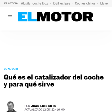
Alquilar coche Ibiza
DGT eclipse
Coches chinos
Llaves 
ES NOTICIA:
LO ÚLTIMO
El probable colapso tras el eclipse: la DGT prevé un millón 
LO ÚLTIMO
El probable colapso tras el eclipse: la DGT prevé un millón 
ACTUALIDAD
ELÉCTRICOS
CONDUCIR
PRUEBAS
Saltar
VIRALES
al
CONDUCIR
PODCAST
contenido
Qué es el catalizador del coche
MOTOS
y para qué sirve
TECNOLOGÍA
SUPERCOCHES
MOTORTV
PREMIOS
JUAN LUIS SOTO
POR
SERVICIOS
ACTUALIZADO 12 DIC 22 - 16: 00