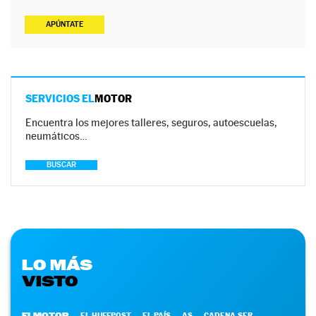
APÚNTATE
SERVICIOS EL
MOTOR
Encuentra los mejores talleres, seguros, autoescuelas,
neumáticos…
BUSCAR
LO MÁS
VISTO
ELMOTOR
EL HUFFPOST
EL PAÍS
AS
CADENA SER