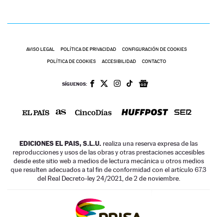
AVISO LEGAL
POLÍTICA DE PRIVACIDAD
CONFIGURACIÓN DE COOKIES
POLÍTICA DE COOKIES
ACCESIBILIDAD
CONTACTO
SÍGUENOS:
EDICIONES EL PAIS, S.L.U.
realiza una reserva expresa de las
reproducciones y usos de las obras y otras prestaciones accesibles
desde este sitio web a medios de lectura mecánica u otros medios
que resulten adecuados a tal fin de conformidad con el artículo 67.3
del Real Decreto-ley 24/2021, de 2 de noviembre.