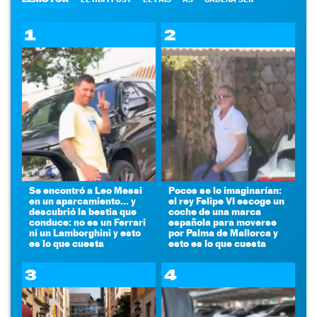
1
2
Se encontró a Leo Messi
Pocos se lo imaginarían:
en un aparcamiento... y
el rey Felipe VI escoge un
descubrió la bestia que
coche de una marca
conduce: no es un Ferrari
española para moverse
ni un Lamborghini y esto
por Palma de Mallorca y
es lo que cuesta
esto es lo que cuesta
3
4