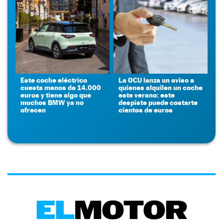
Este coche eléctrico
La OCU lanza un aviso a
cuesta menos de 14.000
quienes alquilen un coche
euros y tiene algo que
este verano: este
muchos BMW ya no
despiste puede costarte
ofrecen
cientos de euros