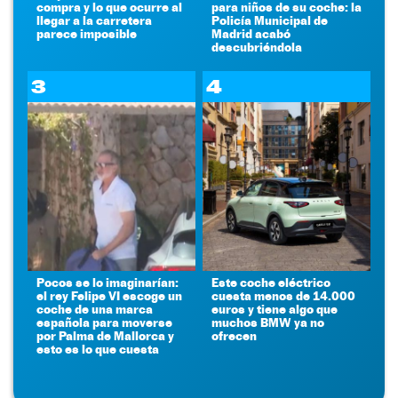
compra y lo que ocurre al
para niños de su coche: la
llegar a la carretera
Policía Municipal de
parece imposible
Madrid acabó
descubriéndola
3
4
Pocos se lo imaginarían:
Este coche eléctrico
el rey Felipe VI escoge un
cuesta menos de 14.000
coche de una marca
euros y tiene algo que
española para moverse
muchos BMW ya no
por Palma de Mallorca y
ofrecen
esto es lo que cuesta