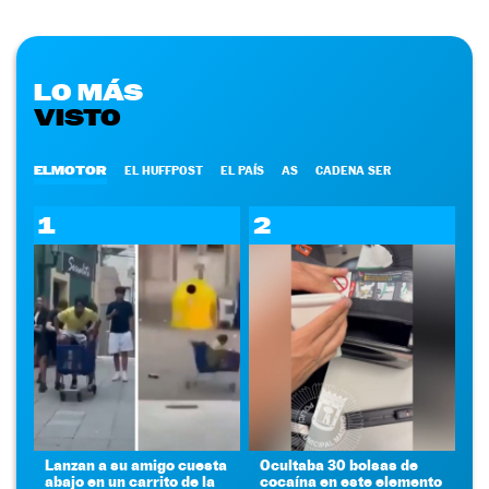
LO MÁS
VISTO
ELMOTOR
EL HUFFPOST
EL PAÍS
AS
CADENA SER
1
2
Lanzan a su amigo cuesta
Ocultaba 30 bolsas de
abajo en un carrito de la
cocaína en este elemento