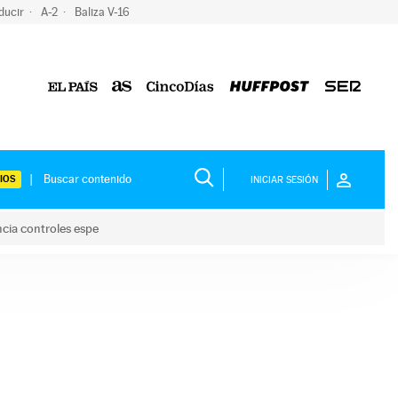
ducir
A-2
Baliza V-16
IOS
INICIAR SESIÓN
ncia controles espe
 y anuncia controles espe