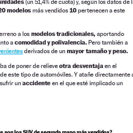
unidades
(un 51,4% de cuota) y, según los datos de 
20 modelos
más vendidos
10
pertenecen a este
erreno a los
modelos tradicionales,
aportando
anto a
comodidad y polivalencia.
Pero también a
venientes
derivados de un
mayor tamaño y peso.
aba de poner de relieve
otra desventaja
en el
de este tipo de automóviles. Y atañe directamente 
sufrir un
accidente
en el que esté implicado un
es son los SUV de segunda mano más vendidos?