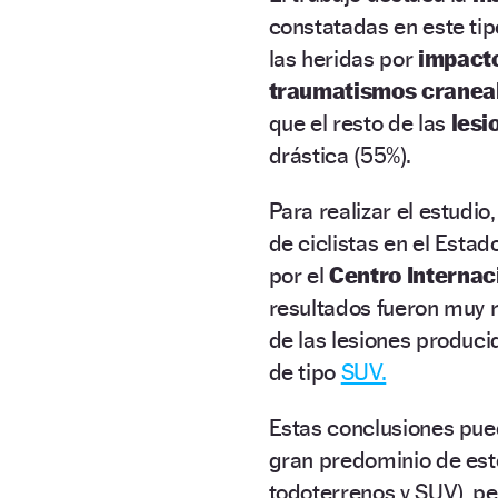
constatadas en este ti
las heridas por
impacto
traumatismos cranea
que el resto de las
lesi
drástica (55%).
Para realizar el estudio
de ciclistas en el Esta
por el
Centro Internac
resultados fueron muy 
de las lesiones producid
de tipo
SUV.
Estas conclusiones pu
gran predominio de este
todoterrenos y SUV), p