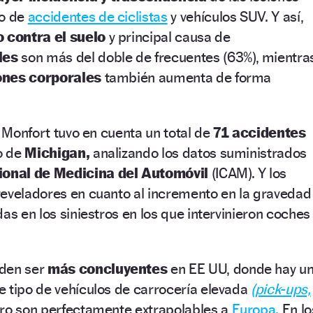
po de
accidentes de ciclistas
y vehículos SUV. Y así,
 contra el suelo
y principal causa de
les
son más del doble de frecuentes (63%), mientra
ones corporales
también aumenta de forma
, Monfort tuvo en cuenta un total de
71 accidentes
do de
Michigan,
analizando los datos suministrados
ional de Medicina del Automóvil
(ICAM). Y los
reveladores en cuanto al incremento en la gravedad
as en los siniestros en los que intervinieron coches
eden ser
más concluyentes
en EE UU, donde hay u
 tipo de vehículos de carrocería elevada
(pick-ups,
ero son perfectamente extrapolables a
Europa.
En lo