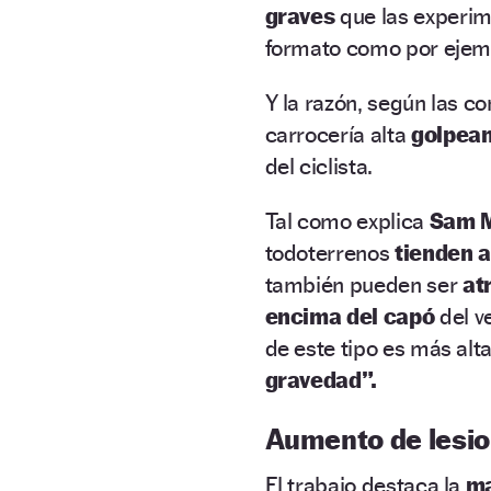
graves
que las experim
formato como por ejem
Y la razón, según las co
carrocería alta
golpean
del ciclista.
Tal como explica
Sam M
todoterrenos
tienden a
también pueden ser
at
encima del capó
del v
de este tipo es más alta
gravedad”.
Aumento de lesio
El trabajo destaca la
ma