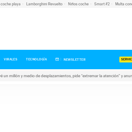
 coche playa
Lamborghini Revuelto
Niños coche
Smart #2
Multa con
SERVIC
VIRALES
TECNOLOGÍA
NEWSLETTER
revé un millón y medio de desplazamientos, pide “extremar la atención” y anu
n millón y medio de desplazamientos, pide “extremar la atención”