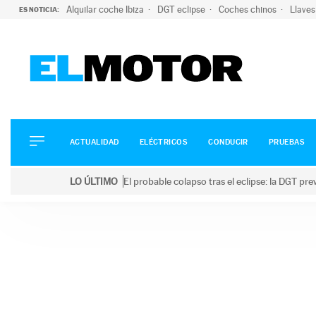
Alquilar coche Ibiza
DGT eclipse
Coches chinos
Llaves
ES NOTICIA:
ACTUALIDAD
ELÉCTRICOS
CONDUCIR
ACTUALIDAD
ELÉCTRICOS
CONDUCIR
PRUEBAS
PRUEBAS
Saltar
VIRALES
LO ÚLTIMO
El probable colapso tras el eclipse: la DGT p
al
PODCAST
LO ÚLTIMO
El probable colapso tras el eclipse: la DGT prevé u
contenido
MOTOS
TECNOLOGÍA
SUPERCOCHES
MOTORTV
PREMIOS
SERVICIOS