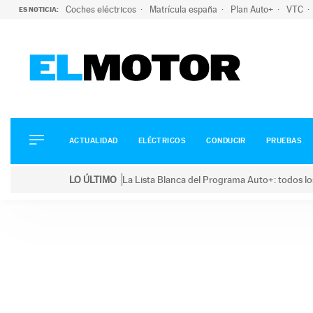
Coches eléctricos
Matrícula españa
Plan Auto+
VTC
ES NOTICIA:
ACTUALIDAD
ELÉCTRICOS
CONDUCIR
ACTUALIDAD
ELÉCTRICOS
CONDUCIR
PRUEBAS
PRUEBAS
Saltar
VIRALES
LO ÚLTIMO
La Lista Blanca del Programa Auto+: todos lo
al
PODCAST
LO ÚLTIMO
La Lista Blanca del Programa Auto+: todos los coc
contenido
MOTOS
TECNOLOGÍA
SUPERCOCHES
MOTORTV
PREMIOS
SERVICIOS