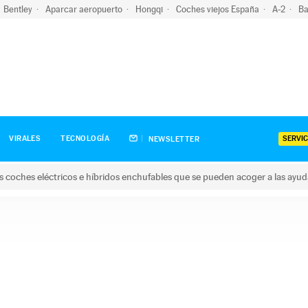
Bentley
Aparcar aeropuerto
Hongqi
Coches viejos España
A-2
Ba
SERVIC
VIRALES
TECNOLOGÍA
NEWSLETTER
s coches eléctricos e híbridos enchufables que se pueden acoger a las ayu
hes eléctricos e híbridos enchufables que se pueden acoger a la