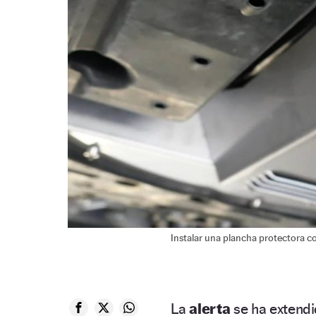
Instalar una plancha protectora c
La
alerta
se ha extendi