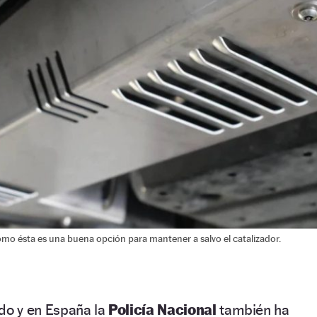
omo ésta es una buena opción para mantener a salvo el catalizador.
do y en España la
Policía Nacional
también ha