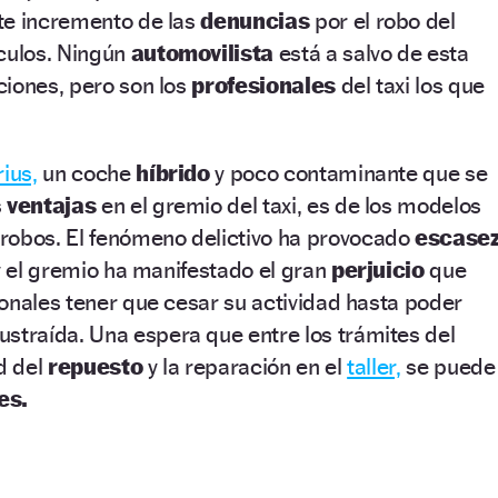
te incremento de las
denuncias
por el robo del
ículos. Ningún
automovilista
está a salvo de esta
ciones, pero son los
profesionales
del taxi los que
.
ius,
un coche
híbrido
y poco contaminante que se
s
ventajas
en el gremio del taxi, es de los modelos
 robos. El fenómeno delictivo ha provocado
escase
 y el gremio ha manifestado el gran
perjuicio
que
onales tener que cesar su actividad hasta poder
sustraída. Una espera que entre los trámites del
d del
repuesto
y la reparación en el
taller,
se puede
es.