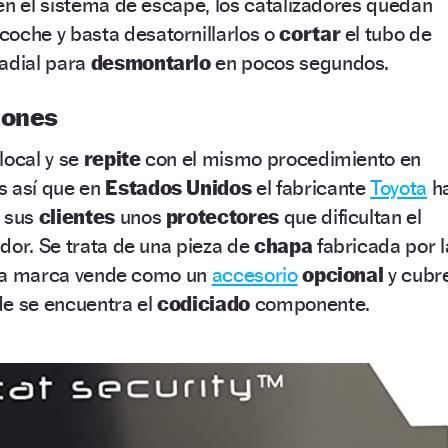
en el sistema de escape, los catalizadores quedan
 coche y basta desatornillarlos o
cortar
el tubo de
radial para
desmontarlo
en pocos segundos.
iones
local y se
repite
con el mismo procedimiento en
s así que en
Estados Unidos
el fabricante
Toyota
h
e sus
clientes
unos
protectores
que dificultan el
dor. Se trata de una pieza de
chapa
fabricada por l
e la marca vende como un
accesorio
opcional
y cubr
de se encuentra el
codiciado
componente.