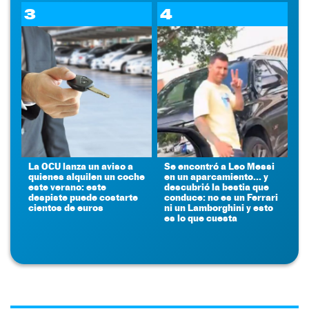
3
4
La OCU lanza un aviso a
Se encontró a Leo Messi
quienes alquilen un coche
en un aparcamiento... y
este verano: este
descubrió la bestia que
despiste puede costarte
conduce: no es un Ferrari
cientos de euros
ni un Lamborghini y esto
es lo que cuesta