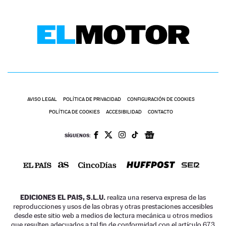
AVISO LEGAL
POLÍTICA DE PRIVACIDAD
CONFIGURACIÓN DE COOKIES
POLÍTICA DE COOKIES
ACCESIBILIDAD
CONTACTO
SÍGUENOS:
EDICIONES EL PAIS, S.L.U.
realiza una reserva expresa de las
reproducciones y usos de las obras y otras prestaciones accesibles
desde este sitio web a medios de lectura mecánica u otros medios
que resulten adecuados a tal fin de conformidad con el artículo 67.3