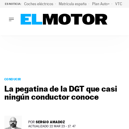
Coches eléctricos
Matrícula españa
Plan Auto+
VTC
ES NOTICIA:
LO ÚLTIMO
La Lista Blanca del Programa Auto+: todos los coches eléct
LO ÚLTIMO
La Lista Blanca del Programa Auto+: todos los coches eléctr
ACTUALIDAD
ELÉCTRICOS
CONDUCIR
PRUEBAS
Saltar
VIRALES
al
CONDUCIR
PODCAST
contenido
La pegatina de la DGT que casi
MOTOS
ningún conductor conoce
TECNOLOGÍA
SUPERCOCHES
MOTORTV
PREMIOS
SERGIO AMADOZ
POR
SERVICIOS
ACTUALIZADO 22 MAR 23 - 17: 47