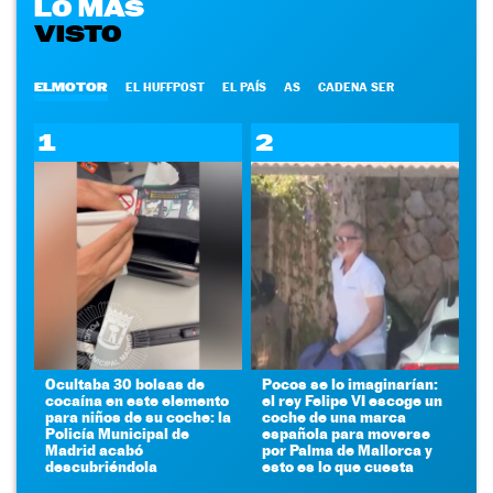
LO MÁS
VISTO
ELMOTOR
EL HUFFPOST
EL PAÍS
AS
CADENA SER
1
2
Ocultaba 30 bolsas de
Pocos se lo imaginarían:
cocaína en este elemento
el rey Felipe VI escoge un
para niños de su coche: la
coche de una marca
Policía Municipal de
española para moverse
Madrid acabó
por Palma de Mallorca y
descubriéndola
esto es lo que cuesta