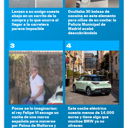
Lanzan a su amigo cuesta
Ocultaba 30 bolsas de
abajo en un carrito de la
cocaína en este elemento
compra y lo que ocurre al
para niños de su coche: la
llegar a la carretera
Policía Municipal de
parece imposible
Madrid acabó
descubriéndola
3
4
Pocos se lo imaginarían:
Este coche eléctrico
el rey Felipe VI escoge un
cuesta menos de 14.000
coche de una marca
euros y tiene algo que
española para moverse
muchos BMW ya no
por Palma de Mallorca y
ofrecen