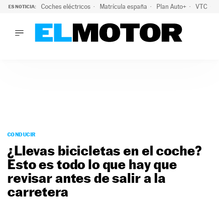
Coches eléctricos
Matrícula españa
Plan Auto+
VTC
ES NOTICIA:
LO ÚLTIMO
La Lista Blanca del Programa Auto+: todos los coches eléct
LO ÚLTIMO
La Lista Blanca del Programa Auto+: todos los coches eléctr
ACTUALIDAD
ELÉCTRICOS
CONDUCIR
PRUEBAS
Saltar
VIRALES
al
CONDUCIR
PODCAST
contenido
¿Llevas bicicletas en el coche?
MOTOS
Esto es todo lo que hay que
TECNOLOGÍA
revisar antes de salir a la
SUPERCOCHES
MOTORTV
carretera
PREMIOS
SERVICIOS