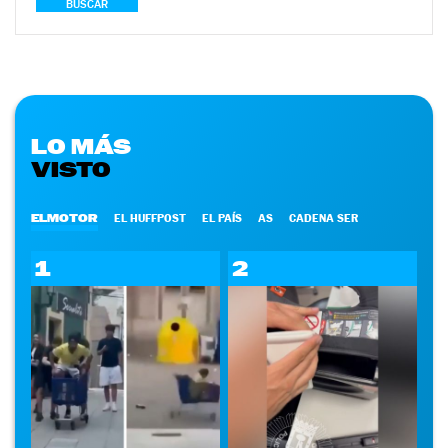
BUSCAR
LO MÁS
VISTO
ELMOTOR
EL HUFFPOST
EL PAÍS
AS
CADENA SER
1
2