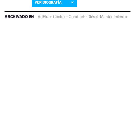
VER BIOGRAFÍA
ARCHIVADO EN
AdBlue
·
Coches
·
Conducir
·
Diésel
·
Mantenimiento