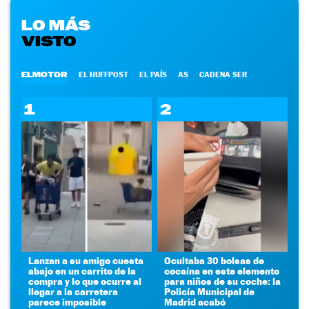
LO MÁS
VISTO
ELMOTOR
EL HUFFPOST
EL PAÍS
AS
CADENA SER
1
2
Lanzan a su amigo cuesta
Ocultaba 30 bolsas de
abajo en un carrito de la
cocaína en este elemento
compra y lo que ocurre al
para niños de su coche: la
llegar a la carretera
Policía Municipal de
parece imposible
Madrid acabó